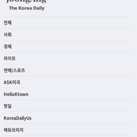
전체
사회
경제
라이프
연예/스포츠
ASK미국
HelloKtown
핫딜
KoreaDailyUs
에듀브리지