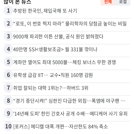
많이 본 뉴스
전체
로컬
1
추방된 한국인, 재입국해 또 사기
2
“로또, 이 번호 찍지 마라” 물리학자의 당첨금 높이는 비밀
3
9000채 파괴한 이튼 산불, 공식 원인 밝혀졌다
4
40만명 SSI<생활보조금> 월 331불 깎이나
5
계좌만 열어도 최대 5000불…체킹 보너스 무한 경쟁
6
유학생 급감 IIT… 교수•직원 160명 감원
7
취업 잘되는 대학 1위는?…하버드 3위
8
“경기 중단시켜!” 심판진 다급한 외침…폭염에 야구팬 쓰러졌다
9
'14년째 도피' 한인 간호사 공개 수배…메디케어 사기 유죄
10
[포커스] 메디캘 대폭 개편…자산한도 84% 축소