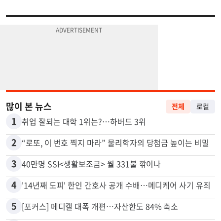
많이 본 뉴스
전체
로컬
1
취업 잘되는 대학 1위는?…하버드 3위
2
“로또, 이 번호 찍지 마라” 물리학자의 당첨금 높이는 비밀
3
40만명 SSI<생활보조금> 월 331불 깎이나
4
'14년째 도피' 한인 간호사 공개 수배…메디케어 사기 유죄