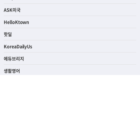
라이프
연예/스포츠
ASK미국
HelloKtown
핫딜
KoreaDailyUs
에듀브리지
생활영어
업소록
의료관광
해피빌리지
ABOUT
ADVERTISING
PRIVACY POLICY
TERMS OF SERVICE
윤리경영
고객센터
News Tips & Corrections