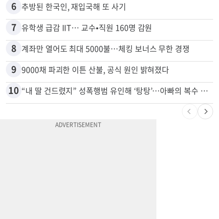
5
[포커스] 메디캘 대폭 개편…자산한도 84% 축소
6
추방된 한국인, 재입국해 또 사기
7
유학생 급감 IIT… 교수•직원 160명 감원
8
계좌만 열어도 최대 5000불…체킹 보너스 무한 경쟁
9
9000채 파괴한 이튼 산불, 공식 원인 밝혀졌다
10
“내 딸 건드렸지” 성폭행범 유인해 ‘탕탕’…아빠의 복수 결말