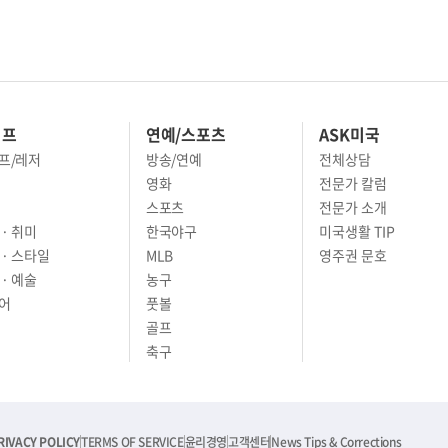
이프
연예/스포츠
ASK미국
프/레저
방송/연예
전체상담
영화
전문가 칼럼
스포츠
전문가 소개
· 취미
한국야구
미국생활 TIP
 · 스타일
MLB
영주권 문호
· 예술
농구
어
풋볼
골프
축구
RIVACY POLICY
TERMS OF SERVICE
윤리경영
고객센터
News Tips & Corrections