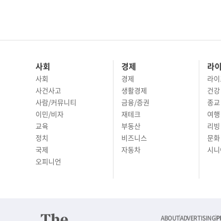
사회
경제
라
사회
경제
라이
사건사고
생활경제
건강
사람/커뮤니티
금융/증권
종교
이민/비자
재테크
여행 
교육
부동산
리빙
정치
비즈니스
문화 
국제
자동차
시니
오피니언
ABOUT
ADVERTISING
P