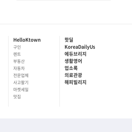
HelloKtown
핫딜
KoreaDailyUs
구인
에듀브리지
렌트
생활영어
부동산
업소록
자동차
의료관광
전문업체
해피빌리지
사고팔기
마켓세일
맛집