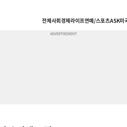
전체
사회
경제
라이프
연예/스포츠
ASK미