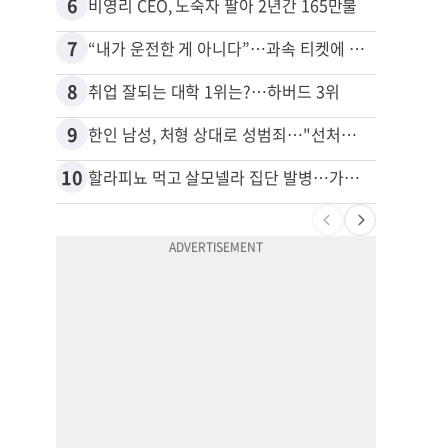
6
16
비영리 CEO, 노숙자 팔아 2년간 165만불
7
17
“내가 운전한 게 아니다”…과속 티켓에 오토파일럿 탓한 운전자
8
18
취업 잘되는 대학 1위는?…하버드 3위
9
19
한인 남성, 처형 상대로 성범죄…"선처해줬더니 배신자 취급"
10
20
할라피뇨 먹고 살모넬라 집단 발병…가주 등 27개 주 확산