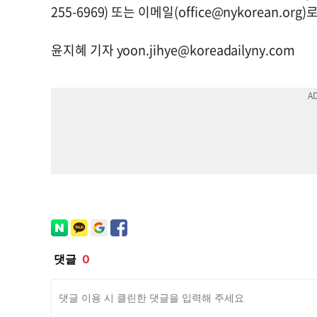
255-6969) 또는 이메일(
office@nykorean.org
)
윤지혜 기자
yoon.jihye@koreadailyny.com