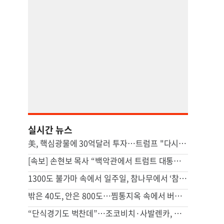
실시간 뉴스
美, 핵심광물에 30억달러 투자…트럼프 "다시는 中 의존 않도록"
[속보] 손현보 목사 “백악관에서 트럼트 대통령 접견”
1300도 불가마 속에서 일주일, 참나무에서 ‘참숯’으로[스튜디오486]
밖은 40도, 안은 800도…찜통지옥 속에서 버티는 사람들
“단식경기도 벅찬데”…조코비치·사발렌카, 혼합복식 뛰는 속내