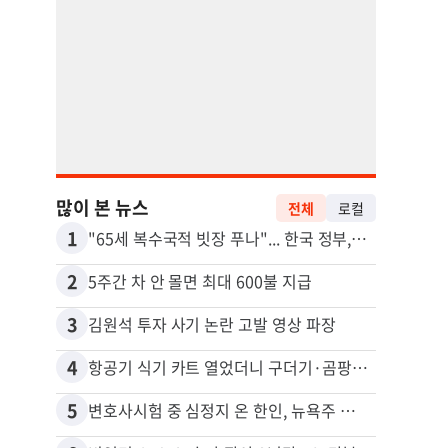
많이 본 뉴스
전체
로컬
1
11
"65세 복수국적 빗장 푸나"... 한국 정부, 연령 완화 전면 추진
2
12
5주간 차 안 몰면 최대 600불 지급
3
13
김원석 투자 사기 논란 고발 영상 파장
4
14
항공기 식기 카트 열었더니 구더기·곰팡이…LAX 기내식 업체 논란
5
15
변호사시험 중 심정지 온 한인, 뉴욕주 제소