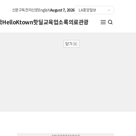
신문구독
전자신문
English
August 7, 2026
국
HelloKtown
핫딜
교육
업소록
의료관광