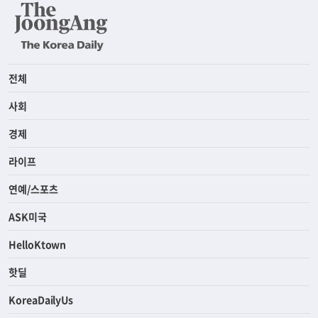
전체
사회
경제
라이프
연예/스포츠
ASK미국
HelloKtown
핫딜