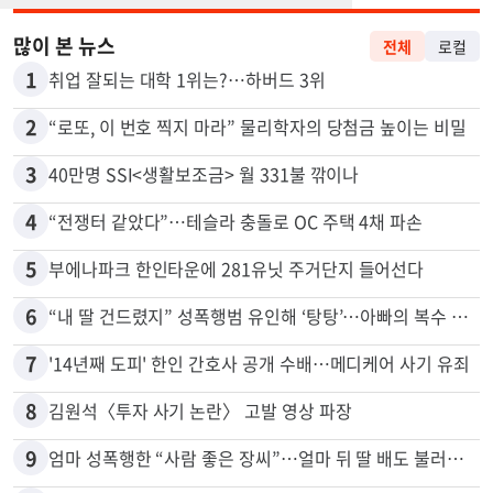
많이 본 뉴스
전체
로컬
1
취업 잘되는 대학 1위는?…하버드 3위
2
“로또, 이 번호 찍지 마라” 물리학자의 당첨금 높이는 비밀
3
40만명 SSI<생활보조금> 월 331불 깎이나
4
“전쟁터 같았다”…테슬라 충돌로 OC 주택 4채 파손
5
부에나파크 한인타운에 281유닛 주거단지 들어선다
6
“내 딸 건드렸지” 성폭행범 유인해 ‘탕탕’…아빠의 복수 결말
7
'14년째 도피' 한인 간호사 공개 수배…메디케어 사기 유죄
8
김원석〈투자 사기 논란〉 고발 영상 파장