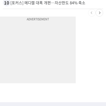
9
엄마 성폭행한 “사람 좋은 장씨”…얼마 뒤 딸 배도 불러왔다
10
[포커스] 메디캘 대폭 개편…자산한도 84% 축소