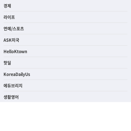
사회
경제
라이프
연예/스포츠
ASK미국
HelloKtown
핫딜
KoreaDailyUs
에듀브리지
생활영어
업소록