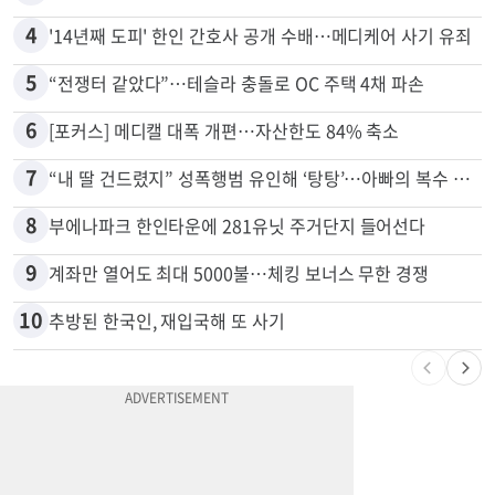
3
40만명 SSI<생활보조금> 월 331불 깎이나
4
'14년째 도피' 한인 간호사 공개 수배…메디케어 사기 유죄
5
“전쟁터 같았다”…테슬라 충돌로 OC 주택 4채 파손
6
[포커스] 메디캘 대폭 개편…자산한도 84% 축소
7
“내 딸 건드렸지” 성폭행범 유인해 ‘탕탕’…아빠의 복수 결말
8
부에나파크 한인타운에 281유닛 주거단지 들어선다
9
계좌만 열어도 최대 5000불…체킹 보너스 무한 경쟁
10
추방된 한국인, 재입국해 또 사기