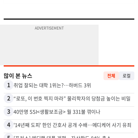
많이 본 뉴스
전체
로컬
1
취업 잘되는 대학 1위는?…하버드 3위
2
“로또, 이 번호 찍지 마라” 물리학자의 당첨금 높이는 비밀
3
40만명 SSI<생활보조금> 월 331불 깎이나
4
'14년째 도피' 한인 간호사 공개 수배…메디케어 사기 유죄
5
[포커스] 메디캘 대폭 개편…자산한도 84% 축소