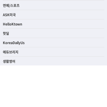
연예/스포츠
ASK미국
HelloKtown
핫딜
KoreaDailyUs
에듀브리지
생활영어
업소록
의료관광
해피빌리지
ABOUT
ADVERTISING
PRIVACY POLICY
TERMS OF SERVICE
윤리경영
고객센터
News Tips & Corrections