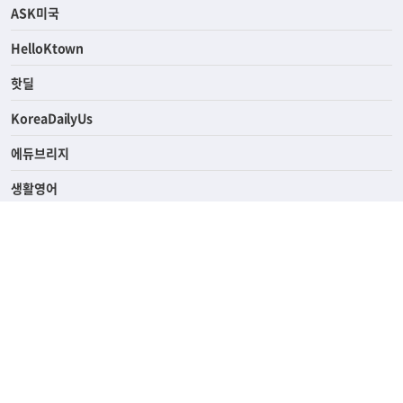
ASK미국
HelloKtown
핫딜
KoreaDailyUs
에듀브리지
생활영어
업소록
의료관광
해피빌리지
ABOUT
ADVERTISING
PRIVACY POLICY
TERMS OF SERVICE
윤리경영
고객센터
News Tips & Corrections
690 Wilshire Place Los Angeles, CA 90005
TEL. (213) 368-2500 FAX. (213) 389-6196