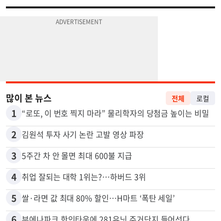
많이 본 뉴스
전체
로컬
1
“로또, 이 번호 찍지 마라” 물리학자의 당첨금 높이는 비밀
2
김원석 투자 사기 논란 고발 영상 파장
3
5주간 차 안 몰면 최대 600불 지급
4
취업 잘되는 대학 1위는?…하버드 3위
5
쌀·라면 값 최대 80% 할인…H마트 ‘폭탄 세일’
6
부에나파크 한인타운에 281유닛 주거단지 들어선다