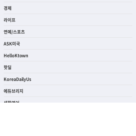
사회
경제
라이프
연예/스포츠
ASK미국
HelloKtown
핫딜
KoreaDailyUs
에듀브리지
생활영어
업소록