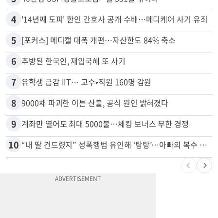
2
“로또, 이 번호 찍지 마라” 물리학자의 당첨금 높이는 비밀
3
40만명 SSI<생활보조금> 월 331불 깎이나
4
'14년째 도피' 한인 간호사 공개 수배…메디케어 사기 유죄
5
[포커스] 메디캘 대폭 개편…자산한도 84% 축소
6
추방된 한국인, 재입국해 또 사기
7
유학생 급감 IIT… 교수•직원 160명 감원
8
9000채 파괴한 이튼 산불, 공식 원인 밝혀졌다
9
계좌만 열어도 최대 5000불…체킹 보너스 무한 경쟁
10
“내 딸 건드렸지” 성폭행범 유인해 ‘탕탕’…아빠의 복수 결말