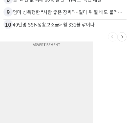
9
엄마 성폭행한 “사람 좋은 장씨”…얼마 뒤 딸 배도 불러왔다
10
40만명 SSI<생활보조금> 월 331불 깎이나