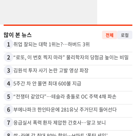
많이 본 뉴스
전체
로컬
1
취업 잘되는 대학 1위는?…하버드 3위
2
“로또, 이 번호 찍지 마라” 물리학자의 당첨금 높이는 비밀
3
김원석 투자 사기 논란 고발 영상 파장
4
5주간 차 안 몰면 최대 600불 지급
5
“전쟁터 같았다”…테슬라 충돌로 OC 주택 4채 파손
6
부에나파크 한인타운에 281유닛 주거단지 들어선다
7
응급실서 폭력 환자 제압한 간호사…알고 보니
8
쌀·라면 값 최대 80% 할인…H마트 ‘폭탄 세일’