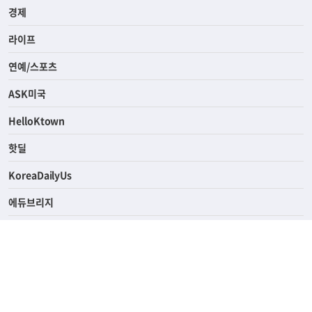
사회
경제
라이프
연예/스포츠
ASK미국
HelloKtown
핫딜
KoreaDailyUs
에듀브리지
생활영어
업소록