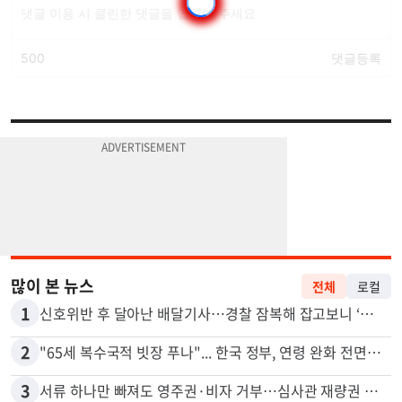
많이 본 뉴스
전체
로컬
1
신호위반 후 달아난 배달기사…경찰 잠복해 잡고보니 ‘반전’
2
"65세 복수국적 빗장 푸나"... 한국 정부, 연령 완화 전면 추진