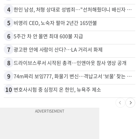
3
서류 하나만 빠져도 영주권·비자 거부…심사관 재량권 대폭 확대
4
한인 남성, 처형 상대로 성범죄…"선처해줬더니 배신자 취급"
5
비영리 CEO, 노숙자 팔아 2년간 165만불
6
5주간 차 안 몰면 최대 600불 지급
7
광고판 안에 사람이 산다?…LA 거리서 화제
8
드라이브스루서 시작된 총격…인앤아웃 참사 영상 공개
9
74m짜리 보잉777, 화물기 변신…격납고서 ‘보물’ 찾는 인천공항
10
변호사시험 중 심정지 온 한인, 뉴욕주 제소