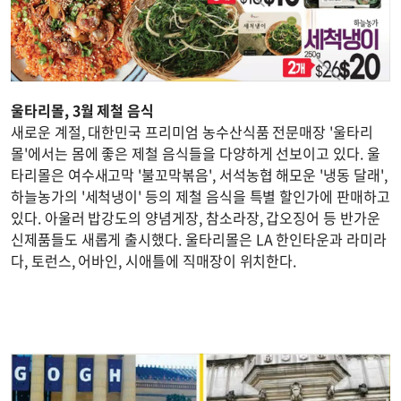
울타리몰, 3월 제철 음식
새로운 계절, 대한민국 프리미엄 농수산식품 전문매장 '울타리
몰'에서는 몸에 좋은 제철 음식들을 다양하게 선보이고 있다. 울
타리몰은 여수새고막 '불꼬막볶음', 서석농협 해모운 '냉동 달래',
하늘농가의 '세척냉이' 등의 제철 음식을 특별 할인가에 판매하고
있다. 아울러 밥강도의 양념게장, 참소라장, 갑오징어 등 반가운
신제품들도 새롭게 출시했다. 울타리몰은 LA 한인타운과 라미라
다, 토런스, 어바인, 시애틀에 직매장이 위치한다.