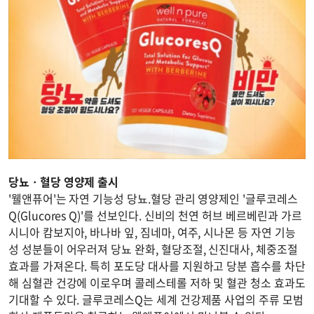
당뇨ㆍ혈당 영양제 출시
'웰앤퓨어'는 자연 기능성 당뇨.혈당 관리 영양제인 '글루코레스
Q(Glucores Q)'를 선보인다. 신비의 천연 허브 베르베린과 가르
시니아 캄보지아, 바나바 잎, 짐네마, 여주, 시나몬 등 자연 기능
성 성분들이 어우러져 당뇨 완화, 혈당조절, 신진대사, 체중조절
효과를 가져온다. 특히 포도당 대사를 지원하고 당분 흡수를 차단
해 심혈관 건강에 이로우며 콜레스테롤 저하 및 혈관 청소 효과도
기대할 수 있다. 글루코레스Q는 세계 건강제품 사업의 주류 모범