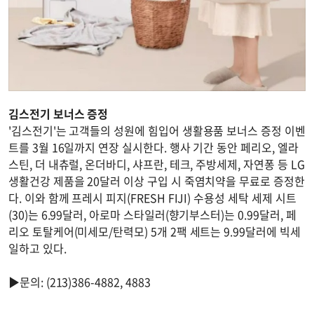
김스전기 보너스 증정
'김스전기'는 고객들의 성원에 힘입어 생활용품 보너스 증정 이벤
트를 3월 16일까지 연장 실시한다. 행사 기간 동안 페리오, 엘라
스틴, 더 내츄럴, 온더바디, 샤프란, 테크, 주방세제, 자연퐁 등 LG
생활건강 제품을 20달러 이상 구입 시 죽염치약을 무료로 증정한
다. 이와 함께 프레시 피지(FRESH FIJI) 수용성 세탁 세제 시트
(30)는 6.99달러, 아로마 스타일러(향기부스터)는 0.99달러, 페
리오 토탈케어(미세모/탄력모) 5개 2팩 세트는 9.99달러에 빅세
일하고 있다.
▶문의: (213)386-4882, 4883