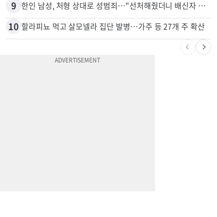
9
한인 남성, 처형 상대로 성범죄…"선처해줬더니 배신자 취급"
10
할라피뇨 먹고 살모넬라 집단 발병…가주 등 27개 주 확산