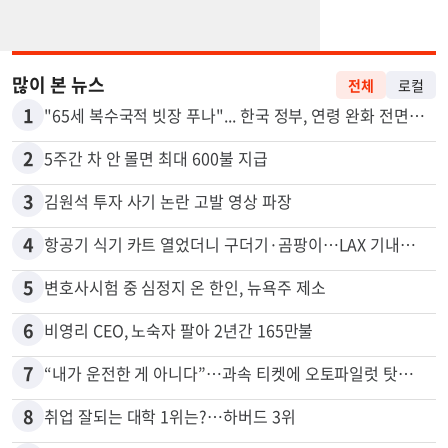
많이 본 뉴스
전체
로컬
1
"65세 복수국적 빗장 푸나"... 한국 정부, 연령 완화 전면 추진
2
5주간 차 안 몰면 최대 600불 지급
3
김원석 투자 사기 논란 고발 영상 파장
4
항공기 식기 카트 열었더니 구더기·곰팡이…LAX 기내식 업체 논란
5
변호사시험 중 심정지 온 한인, 뉴욕주 제소
6
비영리 CEO, 노숙자 팔아 2년간 165만불
7
“내가 운전한 게 아니다”…과속 티켓에 오토파일럿 탓한 운전자
8
취업 잘되는 대학 1위는?…하버드 3위