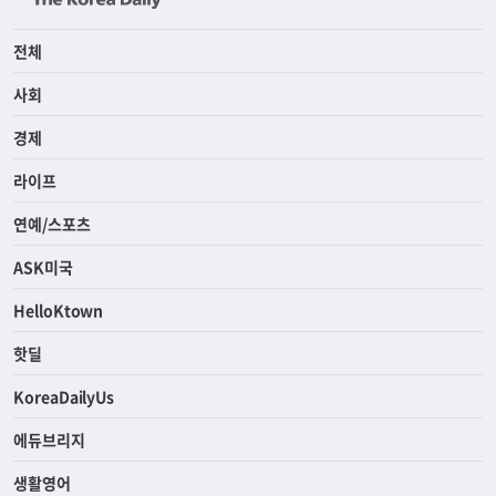
전체
사회
경제
라이프
연예/스포츠
ASK미국
HelloKtown
핫딜
KoreaDailyUs
에듀브리지