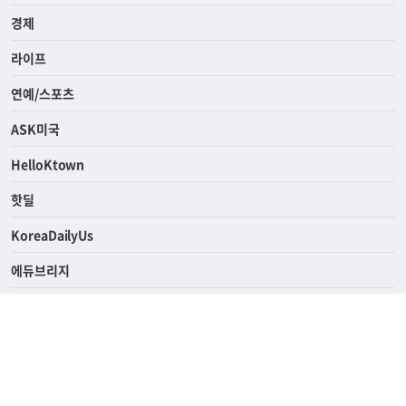
사회
경제
라이프
연예/스포츠
ASK미국
HelloKtown
핫딜
KoreaDailyUs
에듀브리지
생활영어
업소록