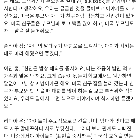
을 해요. 그래서인지 부모님은 말대꾸(Talk back)를 반항이나 무
시한다고 생각해요. 우리는 궁금한 것을 물어보고 이야기를 하고
싶어요. 미국은 부모와 자녀가 친구처럼 평등하고 선입견이 없어
요. 미국 친구들은 부모님과 토크 백을 많이 하고, 미국 부모님도
자녀 말을 잘 들어줘요.”
줄리아 정: “자녀의 말대꾸가 반항으로 느껴진다. 아이가 시키는
대로 따라 해줬으면 좋겠다.”
이안 홍: “한인은 밥상 예의를 중시해요. 나는 조용히 밥만 먹고
가족과 말은 안 해요. 그게 습관이 됐는지 학교에서도 웬만하면
말없이 그냥 참고 넘어가곤 해요. 미국 친구 집을 놀러 갔는데 친
구가 부모와 밥 먹을 때 대화를 많이 하는 걸 보고 부러워한 적이
있어요. 우리도 집에서 그런 식으로 이야기하며 식사하면 좋겠어
요.”
리디아 윤: “아이들이 주도적으로 의견을 낸다. 엄마가 맞다고 해
도 자꾸 말대꾸하니 서로 부딪친다. 그러다 보니 관계도 나빠진
다. 나중에서야 아이들이 (표현을 중시하는) 미국식 교육을 받는