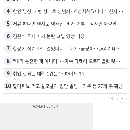
2
비영리 CEO, 노숙자 팔아 2년간 165만불
3
5주간 차 안 몰면 최대 600불 지급
4
한인 남성, 처형 상대로 성범죄…"선처해줬더니 배신자 취급"
5
서류 하나만 빠져도 영주권·비자 거부…심사관 재량권 대폭 확대
6
김원석 투자 사기 논란 고발 영상 파장
7
항공기 식기 카트 열었더니 구더기·곰팡이…LAX 기내식 업체 논란
8
“내가 운전한 게 아니다”…과속 티켓에 오토파일럿 탓한 운전자
9
취업 잘되는 대학 1위는?…하버드 3위
10
할라피뇨 먹고 살모넬라 집단 발병…가주 등 27개 주 확산