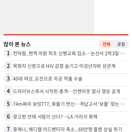
많이 본 뉴스
전체
로컬
1
천하람, 현역 의원 최초 신병교육 입소…논산서 2박3일 생활
2
목회자 신분으로 HIV 감염 숨기고 미성년자와 성관계
3
40대 여성, 오진으로 자궁 적출 수술
4
드라이브스루서 시작된 총격…인앤아웃 참사 영상 공개
5
74m짜리 보잉777, 화물기 변신…격납고서 ‘보물’ 찾는 인천공항
6
광고판 안에 사람이 산다?…LA 거리서 화제
7
휴매나, 메디캘 어드밴티지 축소...60만명 플랜 상실 위기