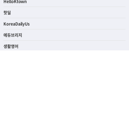
HelloKtown
핫딜
KoreaDailyUs
에듀브리지
생활영어
업소록
의료관광
해피빌리지
ABOUT
ADVERTISING
PRIVACY POLICY
TERMS OF SERVICE
윤리경영
고객센터
News Tips & Corrections
690 Wilshire Place Los Angeles, CA 90005
TEL. (213) 368-2500 FAX. (213) 389-6196
© Joongangilbo USA. All Rights Reserved.