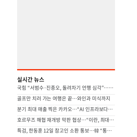
실시간 뉴스
국힘 “서범수·진종오, 돌려차기 언행 심각”…윤리위 징계 절차 착수
골프만 치러 가는 여행은 끝…와인과 미식까지
분기 최대 매출 찍은 카카오…“AI 인프라보다는 에이전틱 AI 집중”
호르무즈 해협 재개방 막판 협상…“이란, 최대 7% 수수료 요구”
특검, 한동훈 12일 참고인 소환 통보…韓 “통보받은 적 없어”