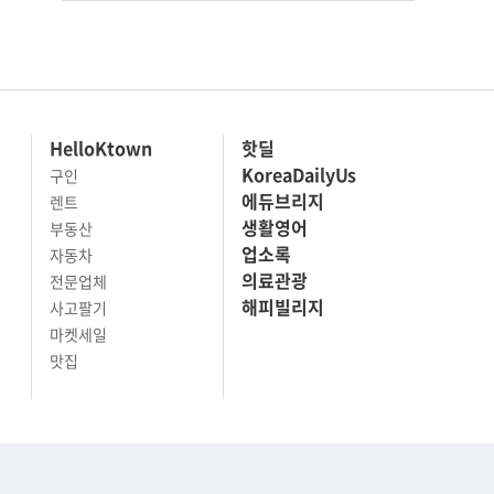
HelloKtown
핫딜
KoreaDailyUs
구인
에듀브리지
렌트
생활영어
부동산
업소록
자동차
의료관광
전문업체
해피빌리지
사고팔기
마켓세일
맛집