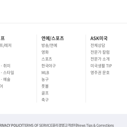
이프
연예/스포츠
ASK미국
프/레저
방송/연예
전체상담
영화
전문가 칼럼
스포츠
전문가 소개
· 취미
한국야구
미국생활 TIP
 · 스타일
MLB
영주권 문호
· 예술
농구
어
풋볼
골프
축구
RIVACY POLICY
TERMS OF SERVICE
윤리경영
고객센터
News Tips & Corrections