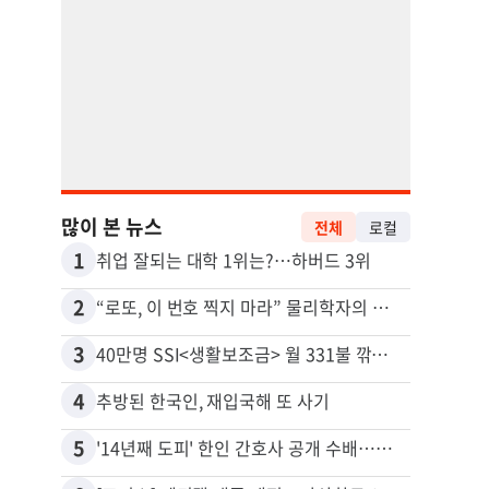
많이 본 뉴스
전체
로컬
1
11
취업 잘되는 대학 1위는?…하버드 3위
2
12
“로또, 이 번호 찍지 마라” 물리학자의 당첨금 높이는 비밀
3
13
40만명 SSI<생활보조금> 월 331불 깎이나
4
14
추방된 한국인, 재입국해 또 사기
5
15
'14년째 도피' 한인 간호사 공개 수배…메디케어 사기 유죄