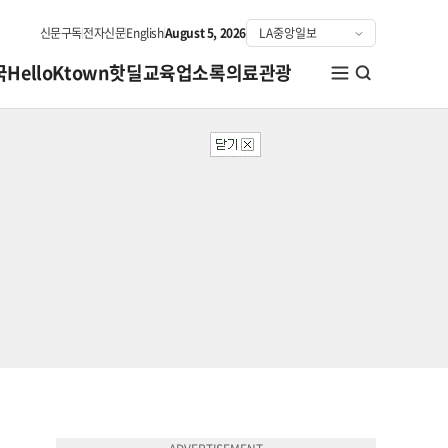
신문구독
전자신문
English
August 5, 2026
국
HelloKtown
핫딜
교육
업소록
의료관광