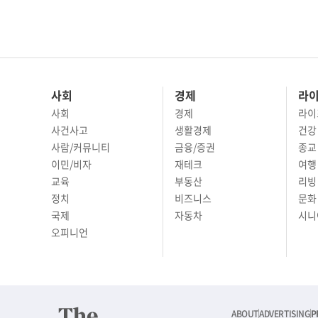
사회
경제
라
사회
경제
라이
사건사고
생활경제
건강
사람/커뮤니티
금융/증권
종교
이민/비자
재테크
여행 
교육
부동산
리빙
정치
비즈니스
문화 
국제
자동차
시니
오피니언
ABOUT
ADVERTISING
P