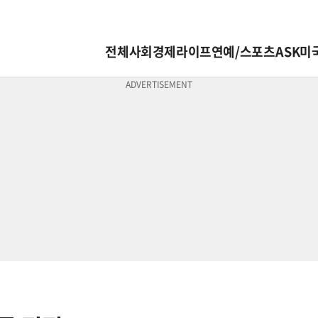
전체
사회
경제
라이프
연예/스포츠
ASK미