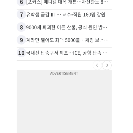
6
16
[포커스] 메디캘 대폭 개편…자산한도 84% 축소
7
17
유학생 급감 IIT… 교수•직원 160명 감원
8
18
9000채 파괴한 이튼 산불, 공식 원인 밝혀졌다
9
19
계좌만 열어도 최대 5000불…체킹 보너스 무한 경쟁
10
20
국내선 탑승구서 체포…ICE, 공항 단속 확대