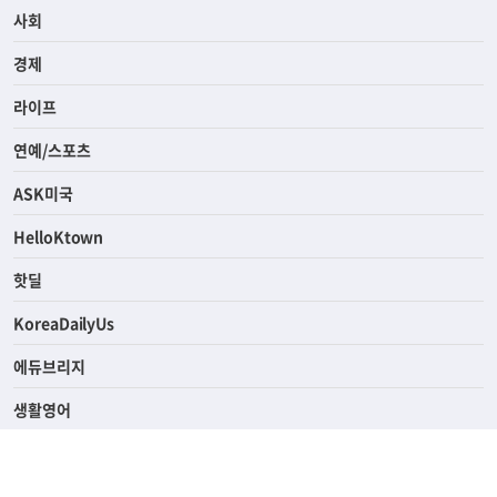
전체
사회
경제
라이프
연예/스포츠
ASK미국
HelloKtown
핫딜
KoreaDailyUs
에듀브리지
생활영어