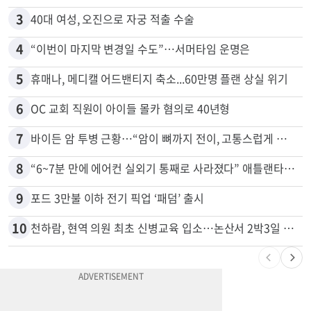
2
말다툼 중 엄마 흉기 살해한 10대 아들…범행 직후 한 짓 충격
3
40대 여성, 오진으로 자궁 적출 수술
4
“이번이 마지막 변경일 수도”…서머타임 운명은
5
휴매나, 메디캘 어드밴티지 축소...60만명 플랜 상실 위기
6
OC 교회 직원이 아이들 몰카 혐의로 40년형
7
바이든 암 투병 근황…“암이 뼈까지 전이, 고통스럽게 투병 중”
8
“6~7분 만에 에어컨 실외기 통째로 사라졌다” 애틀랜타서 실외기 도난 급증
9
포드 3만불 이하 전기 픽업 ‘패덤’ 출시
10
천하람, 현역 의원 최초 신병교육 입소…논산서 2박3일 생활