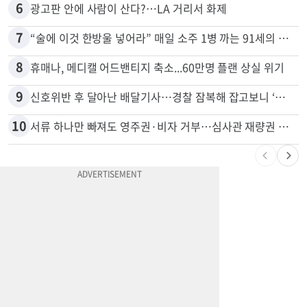
5
드라이브스루서 시작된 총격…인앤아웃 참사 영상 공개
6
광고판 안에 사람이 산다?…LA 거리서 화제
7
“술에 이것 한방울 넣어라” 매일 소주 1병 까는 91세의 철칙
8
휴매나, 메디캘 어드밴티지 축소...60만명 플랜 상실 위기
9
신호위반 후 달아난 배달기사…경찰 잠복해 잡고보니 ‘반전’
10
서류 하나만 빠져도 영주권·비자 거부…심사관 재량권 대폭 확대