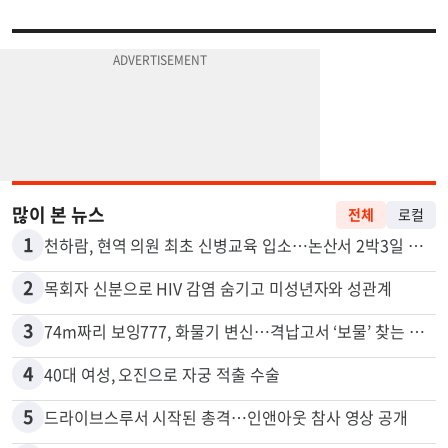
많이 본 뉴스
전체
로컬
1
천하람, 현역 의원 최초 신병교육 입소…논산서 2박3일 생활
2
목회자 신분으로 HIV 감염 숨기고 미성년자와 성관계
3
74m짜리 보잉777, 화물기 변신…격납고서 ‘보물’ 찾는 인천공항
4
40대 여성, 오진으로 자궁 적출 수술