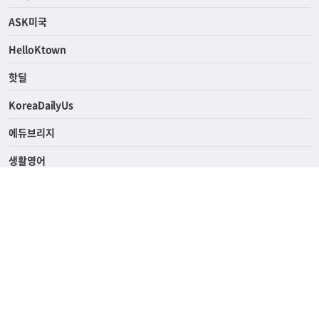
라이프
연예/스포츠
ASK미국
HelloKtown
핫딜
KoreaDailyUs
에듀브리지
생활영어
업소록
의료관광
해피빌리지
ABOUT
ADVERTISING
PRIVACY POLICY
TERMS OF SERVICE
윤리경영
고객센터
News Tips & Corrections