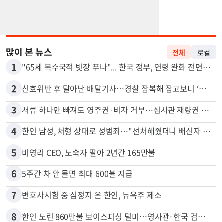
많이 본 뉴스
전체
로컬
1
"65세 복수국적 빗장 푸나"... 한국 정부, 연령 완화 전면 추진
2
신호위반 후 달아난 배달기사…경찰 잠복해 잡고보니 ‘반전’
3
서류 하나만 빠져도 영주권·비자 거부…심사관 재량권 대폭 확대
4
한인 남성, 처형 상대로 성범죄…"선처해줬더니 배신자 취급"
5
비영리 CEO, 노숙자 팔아 2년간 165만불
6
5주간 차 안 몰면 최대 600불 지급
7
변호사시험 중 심정지 온 한인, 뉴욕주 제소