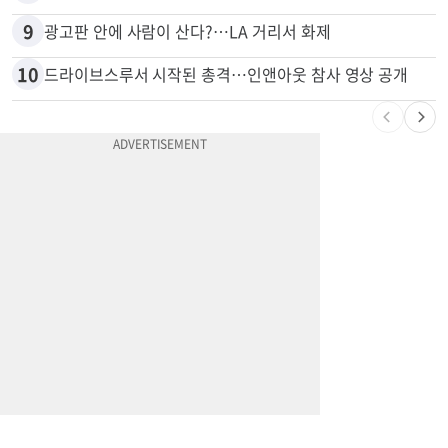
8
한인 노린 860만불 보이스피싱 덜미…영사관·한국 검찰 사칭
9
광고판 안에 사람이 산다?…LA 거리서 화제
10
드라이브스루서 시작된 총격…인앤아웃 참사 영상 공개