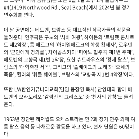
#4(1419 Northwood Rd., Seal Beach)에서 2024년 봄 정기
연주회를 연다.
이 날 공연에는 베토벤, 브람스 등 대표적인 작곡가들의 작품을
들려준다. 연주곡은 구노의 ‘시바 여왕’, 하이든의 ‘트럼펫 콘체르
토 제2악장’, 롬 베르그의 ‘하이델베르크의 학생 황태자’, 로우덴
의 ‘군인에게 경의를’, 차이콥스키의 ‘피아노 협주곡 제1번 주제’,
베토벤의 교향곡 제1번 2악장, 요한 슈트라우스의 ‘황제 왈츠’, 브
람스의 ‘대학축전 서곡’, 그리그의 ‘솔베이그의 노래’와 ‘오세의
죽음’, 뮐러의 ‘휘들 훼이블’, 브람스의 ‘교향곡 제1번 4악장’이다.
또한 LW한인커뮤니티교회(담임 용장영 목사) 찬양대와 함께 베
토벤의 오라토리오 ‘감람산의 그리스도’ 중 ‘천사의 합창’도 들려
준다.
1963년 창단된 레저월드 오케스트라는 연 2회 정기 연주 외에 여
름 팝스 음악 등 다채로운 활동을 하고 있다. 현재 단원은 60명이
다.