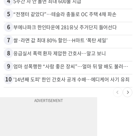
4
5주간 차 안 몰면 최대 600불 지급
5
“전쟁터 같았다”…테슬라 충돌로 OC 주택 4채 파손
6
부에나파크 한인타운에 281유닛 주거단지 들어선다
7
쌀·라면 값 최대 80% 할인…H마트 ‘폭탄 세일’
8
응급실서 폭력 환자 제압한 간호사…알고 보니
9
엄마 성폭행한 “사람 좋은 장씨”…얼마 뒤 딸 배도 불러왔다
10
'14년째 도피' 한인 간호사 공개 수배…메디케어 사기 유죄