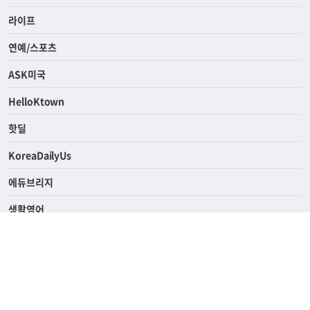
라이프
연예/스포츠
ASK미국
HelloKtown
핫딜
KoreaDailyUs
에듀브리지
생활영어
업소록
의료관광
해피빌리지