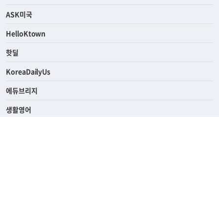
라이프
연예/스포츠
ASK미국
HelloKtown
핫딜
KoreaDailyUs
에듀브리지
생활영어
업소록
의료관광
해피빌리지
ABOUT
ADVERTISING
PRIVACY POLICY
TERMS OF SERVICE
윤리경영
고객센터
News Tips & Corrections