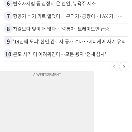
5
취업 잘되는 대학 1위는?…하버드 3위
6
변호사시험 중 심정지 온 한인, 뉴욕주 제소
7
항공기 식기 카트 열었더니 구더기·곰팡이…LAX 기내식 업체 논란
8
차값보다 빚이 더 많다…‘깡통차’ 트레이드인 급증
9
'14년째 도피' 한인 간호사 공개 수배…메디케어 사기 유죄
10
콘도 사기 더 어려워진다…모든 융자 ‘전체 심사’