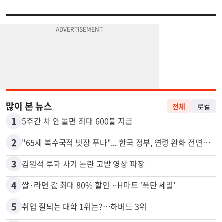
많이 본 뉴스
전체
로컬
1
5주간 차 안 몰면 최대 600불 지급
2
"65세 복수국적 빗장 푸나"... 한국 정부, 연령 완화 전면 추진
3
김원석 투자 사기 논란 고발 영상 파장
4
쌀·라면 값 최대 80% 할인…H마트 ‘폭탄 세일’