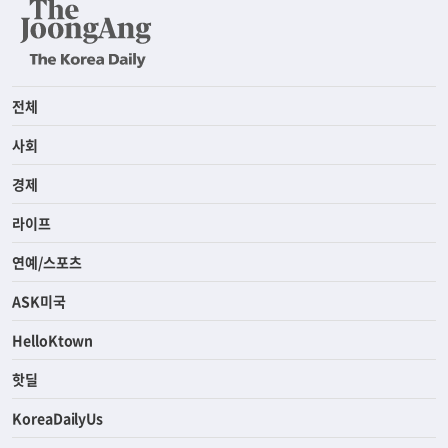
전체
사회
경제
라이프
연예/스포츠
ASK미국
HelloKtown
핫딜
KoreaDailyUs