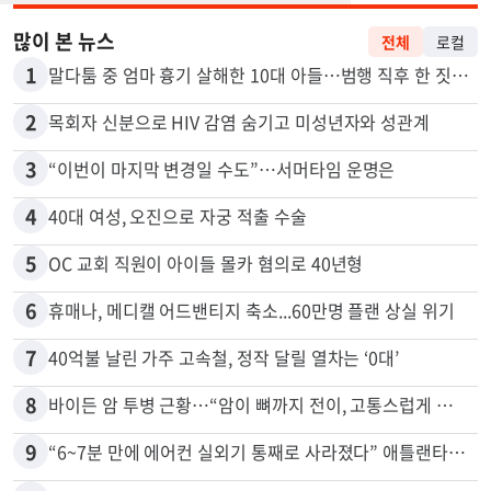
많이 본 뉴스
전체
로컬
1
말다툼 중 엄마 흉기 살해한 10대 아들…범행 직후 한 짓 충격
2
목회자 신분으로 HIV 감염 숨기고 미성년자와 성관계
3
“이번이 마지막 변경일 수도”…서머타임 운명은
4
40대 여성, 오진으로 자궁 적출 수술
5
OC 교회 직원이 아이들 몰카 혐의로 40년형
6
휴매나, 메디캘 어드밴티지 축소...60만명 플랜 상실 위기
7
40억불 날린 가주 고속철, 정작 달릴 열차는 ‘0대’
8
바이든 암 투병 근황…“암이 뼈까지 전이, 고통스럽게 투병 중”
9
“6~7분 만에 에어컨 실외기 통째로 사라졌다” 애틀랜타서 실외기 도난 급증