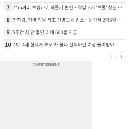
6
한인 남성, 처형 상대로 성범죄…"선처해줬더니 배신자 취급"
7
74m짜리 보잉777, 화물기 변신…격납고서 ‘보물’ 찾는 인천공항
8
천하람, 현역 의원 최초 신병교육 입소…논산서 2박3일 생활
9
5주간 차 안 몰면 최대 600불 지급
10
7세·4세 형제가 부모 차 몰다 산책하던 여성 들이받아