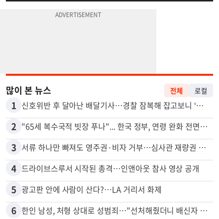
많이 본 뉴스
전체
로컬
1
신호위반 후 달아난 배달기사…경찰 잠복해 잡고보니 ‘반전’
2
"65세 복수국적 빗장 푸나"... 한국 정부, 연령 완화 전면 추진
3
서류 하나만 빠져도 영주권·비자 거부…심사관 재량권 대폭 확대
4
드라이브스루서 시작된 총격…인앤아웃 참사 영상 공개
5
광고판 안에 사람이 산다?…LA 거리서 화제