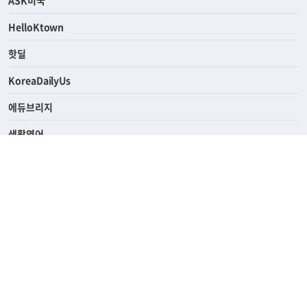
연예/스포츠
ASK미국
HelloKtown
핫딜
KoreaDailyUs
에듀브리지
생활영어
업소록
의료관광
해피빌리지
ABOUT
ADVERTISING
PRIVACY POLICY
TERMS OF SERVICE
윤리경영
고객센터
News Tips & Corrections
690 Wilshire Place Los Angeles, CA 90005