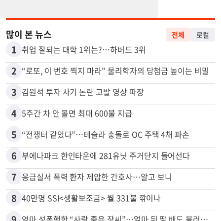
많이 본 뉴스
전체
로컬
1
취업 잘되는 대학 1위는?…하버드 3위
2
“로또, 이 번호 찍지 마라” 물리학자의 당첨금 높이는 비밀
3
김원석 투자 사기 논란 고발 영상 파장
4
5주간 차 안 몰면 최대 600불 지급
5
“전쟁터 같았다”…테슬라 충돌로 OC 주택 4채 파손
6
부에나파크 한인타운에 281유닛 주거단지 들어선다
7
응급실서 폭력 환자 제압한 간호사…알고 보니
8
40만명 SSI<생활보조금> 월 331불 깎이나
9
엄마 성폭행한 “사람 좋은 장씨”…얼마 뒤 딸 배도 불러왔다