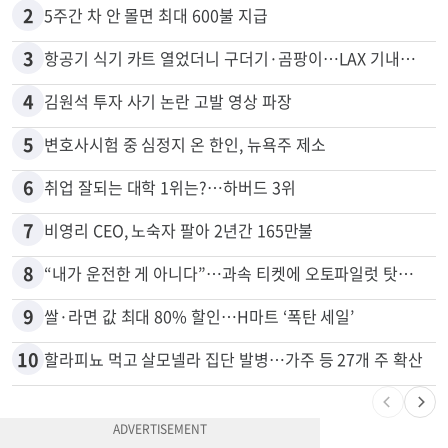
1
"65세 복수국적 빗장 푸나"... 한국 정부, 연령 완화 전면 추진
2
5주간 차 안 몰면 최대 600불 지급
3
항공기 식기 카트 열었더니 구더기·곰팡이…LAX 기내식 업체 논란
4
김원석 투자 사기 논란 고발 영상 파장
5
변호사시험 중 심정지 온 한인, 뉴욕주 제소
6
취업 잘되는 대학 1위는?…하버드 3위
7
비영리 CEO, 노숙자 팔아 2년간 165만불
8
“내가 운전한 게 아니다”…과속 티켓에 오토파일럿 탓한 운전자
9
쌀·라면 값 최대 80% 할인…H마트 ‘폭탄 세일’
10
할라피뇨 먹고 살모넬라 집단 발병…가주 등 27개 주 확산