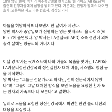
18일 양민(왼쪽) 박사가 미주중앙일보 팟캐스트 ‘올 라이즈(All Rise)’에
출연해 진행자들에게 심정을 밝히고 있다. 가운데는 진행자 알렉스 차오 변
호사, 오른쪽은 시드니 손 변호사. 김상진 기자
아들을 허망하게 떠나보낸지 한 달여가 지났다.
양민 박사가 중앙일보가 진행하는 영문 팟캐스트 ‘올 라이즈(All
Rise)’에 출연했다. 양 박사는 LA경찰국(LAPD) 소속 경관에 의해
총격 살해된 양용씨의 아버지다.
이날 양 박사는 팟캐스트에 나와 아들의 목숨을 앗아간 LAPD와
LA카운티정신건강국의 정신질환자 대처 미흡, 시스템의 맹점 등
을 지적했다.
양 박사는 “그들은 전문가라고 하지만, 전혀 전문적이지 않았
다”며 “그들이 그날 대처한 방식을 보면 도움을 요청한 환자 또
는 환자의 가족보다 더 모른다"고 말했다.
일례로 도움을 요청한 정신건강국에서 파견한 한인 클리니션의
대응을 꼬집었다.