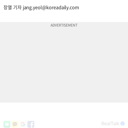
장열 기자
jang.yeol@koreadaily.com