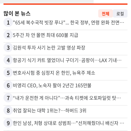
많이 본 뉴스
전체
로컬
1
"65세 복수국적 빗장 푸나"... 한국 정부, 연령 완화 전면 추진
2
5주간 차 안 몰면 최대 600불 지급
3
김원석 투자 사기 논란 고발 영상 파장
4
항공기 식기 카트 열었더니 구더기·곰팡이…LAX 기내식 업체 논란
5
변호사시험 중 심정지 온 한인, 뉴욕주 제소
6
비영리 CEO, 노숙자 팔아 2년간 165만불
7
“내가 운전한 게 아니다”…과속 티켓에 오토파일럿 탓한 운전자
8
취업 잘되는 대학 1위는?…하버드 3위
9
한인 남성, 처형 상대로 성범죄…"선처해줬더니 배신자 취급"