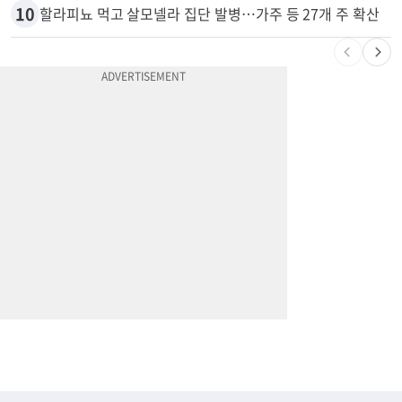
10
할라피뇨 먹고 살모넬라 집단 발병…가주 등 27개 주 확산