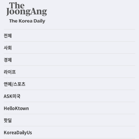
전체
사회
경제
라이프
연예/스포츠
ASK미국
HelloKtown
핫딜
KoreaDailyUs