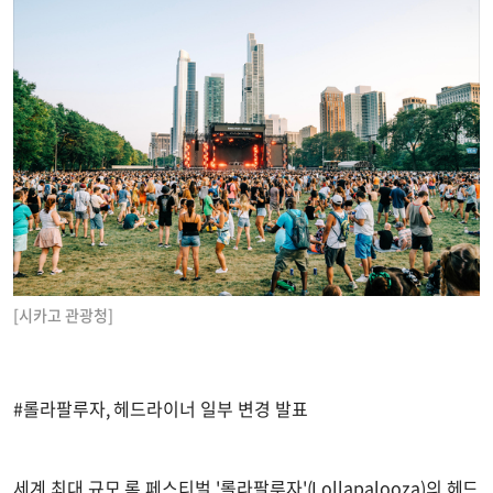
[시카고 관광청]
#롤라팔루자, 헤드라이너 일부 변경 발표
세계 최대 규모 록 페스티벌 '롤라팔루자'(Lollapalooza)의 헤드