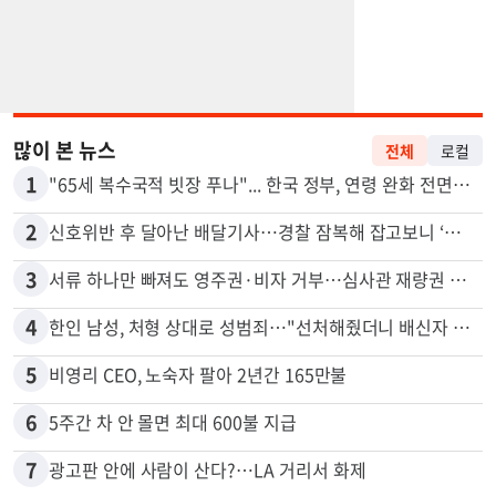
많이 본 뉴스
전체
로컬
1
"65세 복수국적 빗장 푸나"... 한국 정부, 연령 완화 전면 추진
2
신호위반 후 달아난 배달기사…경찰 잠복해 잡고보니 ‘반전’
3
서류 하나만 빠져도 영주권·비자 거부…심사관 재량권 대폭 확대
4
한인 남성, 처형 상대로 성범죄…"선처해줬더니 배신자 취급"
5
비영리 CEO, 노숙자 팔아 2년간 165만불
6
5주간 차 안 몰면 최대 600불 지급
7
광고판 안에 사람이 산다?…LA 거리서 화제