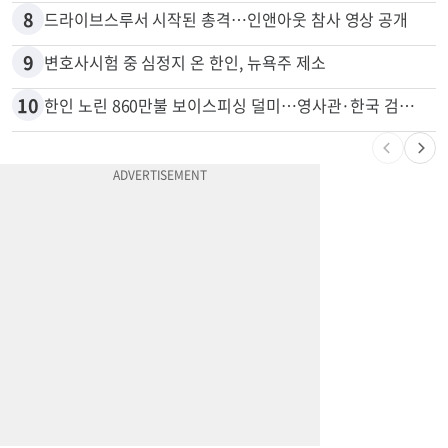
8
드라이브스루서 시작된 총격…인앤아웃 참사 영상 공개
9
변호사시험 중 심정지 온 한인, 뉴욕주 제소
10
한인 노린 860만불 보이스피싱 덜미…영사관·한국 검찰 사칭