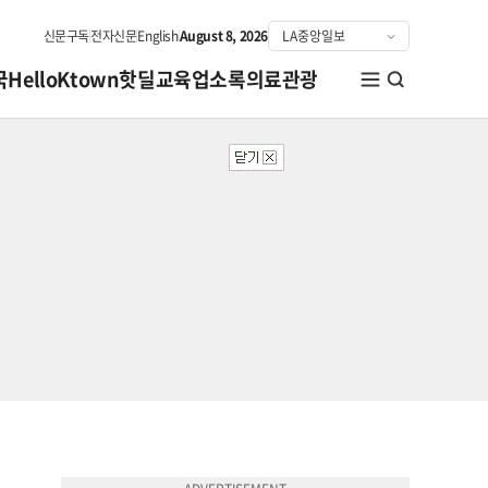
신문구독
전자신문
English
August 8, 2026
국
HelloKtown
핫딜
교육
업소록
의료관광