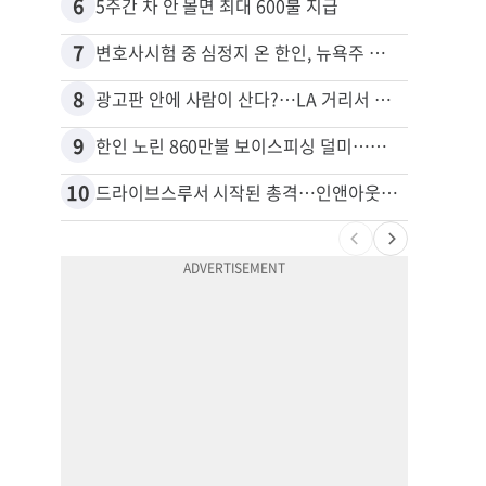
6
16
5주간 차 안 몰면 최대 600불 지급
7
17
변호사시험 중 심정지 온 한인, 뉴욕주 제소
8
18
광고판 안에 사람이 산다?…LA 거리서 화제
9
19
한인 노린 860만불 보이스피싱 덜미…영사관·한국 검찰 사칭
10
20
드라이브스루서 시작된 총격…인앤아웃 참사 영상 공개