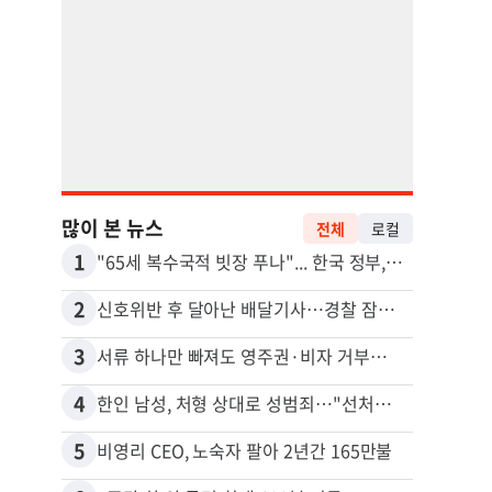
많이 본 뉴스
전체
로컬
1
11
"65세 복수국적 빗장 푸나"... 한국 정부, 연령 완화 전면 추진
김원석
2
12
신호위반 후 달아난 배달기사…경찰 잠복해 잡고보니 ‘반전’
3
13
서류 하나만 빠져도 영주권·비자 거부…심사관 재량권 대폭 확대
4
14
한인 남성, 처형 상대로 성범죄…"선처해줬더니 배신자 취급"
5
15
비영리 CEO, 노숙자 팔아 2년간 165만불