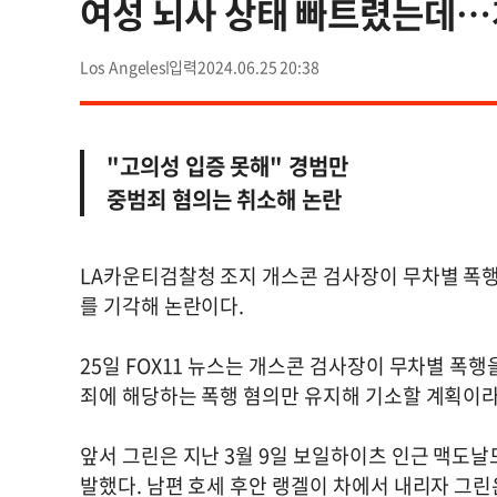
여성 뇌사 상태 빠트렸는데…
Los Angeles
2024.06.25 20:38
"고의성 입증 못해" 경범만
중범죄 혐의는 취소해 논란
LA카운티검찰청 조지 개스콘 검사장이 무차별 폭행
를 기각해 논란이다.
25일 FOX11 뉴스는 개스콘 검사장이 무차별 폭
죄에 해당하는 폭행 혐의만 유지해 기소할 계획이
앞서 그린은 지난 3월 9일 보일하이츠 인근 맥도
발했다. 남편 호세 후안 랭겔이 차에서 내리자 그