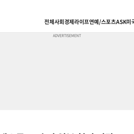
전체
사회
경제
라이프
연예/스포츠
ASK미