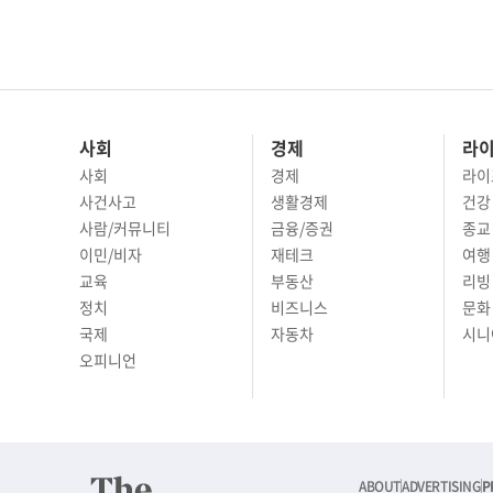
사회
경제
라
사회
경제
라이
사건사고
생활경제
건강
사람/커뮤니티
금융/증권
종교
이민/비자
재테크
여행 
교육
부동산
리빙
정치
비즈니스
문화 
국제
자동차
시니
오피니언
ABOUT
ADVERTISING
P