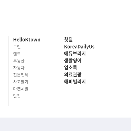
HelloKtown
핫딜
KoreaDailyUs
구인
에듀브리지
렌트
생활영어
부동산
업소록
자동차
의료관광
전문업체
해피빌리지
사고팔기
마켓세일
맛집