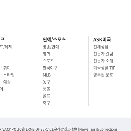
이프
연예/스포츠
ASK미국
프/레저
방송/연예
전체상담
영화
전문가 칼럼
스포츠
전문가 소개
· 취미
한국야구
미국생활 TIP
 · 스타일
MLB
영주권 문호
· 예술
농구
어
풋볼
골프
축구
RIVACY POLICY
TERMS OF SERVICE
윤리경영
고객센터
News Tips & Corrections