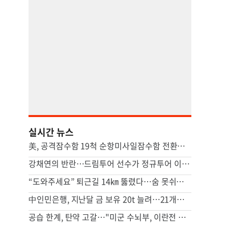
실시간 뉴스
美, 공격잠수함 19척 순항미사일잠수함 전환…中 견제 강화
강채연의 반란…드림투어 선수가 정규투어 이틀째 선두
“도와주세요” 퇴근길 14㎞ 뚫렸다…숨 못쉬던 아기 살린 기적
中인민은행, 지난달 금 보유 20t 늘려…21개월 연속 증가세
공습 한계, 탄약 고갈…"미군 수뇌부, 이란전 출구전략 모색중"