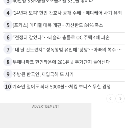
3
40만명 SSI<생활보조금> 월 331불 깎이나
4
'14년째 도피' 한인 간호사 공개 수배…메디케어 사기 유죄
5
[포커스] 메디캘 대폭 개편…자산한도 84% 축소
6
“전쟁터 같았다”…테슬라 충돌로 OC 주택 4채 파손
7
“내 딸 건드렸지” 성폭행범 유인해 ‘탕탕’…아빠의 복수 결말
8
부에나파크 한인타운에 281유닛 주거단지 들어선다
9
추방된 한국인, 재입국해 또 사기
10
계좌만 열어도 최대 5000불…체킹 보너스 무한 경쟁