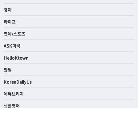
경제
라이프
연예/스포츠
ASK미국
HelloKtown
핫딜
KoreaDailyUs
에듀브리지
생활영어
업소록
의료관광