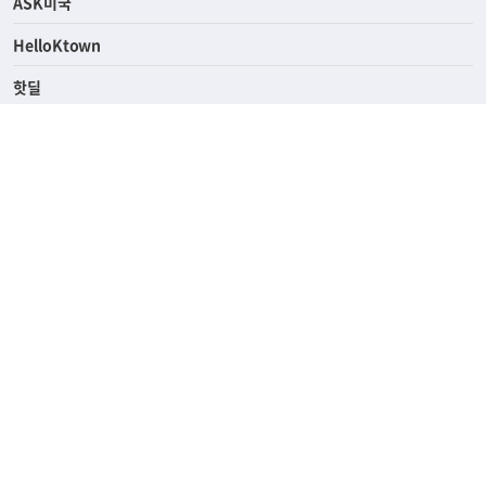
ASK미국
HelloKtown
핫딜
KoreaDailyUs
에듀브리지
생활영어
업소록
의료관광
해피빌리지
ABOUT
ADVERTISING
PRIVACY POLICY
TERMS OF SERVICE
윤리경영
고객센터
News Tips & Corrections
690 Wilshire Place Los Angeles, CA 90005
TEL. (213) 368-2500 FAX. (213) 389-6196
© Joongangilbo USA. All Rights Reserved.