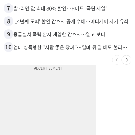
7
쌀·라면 값 최대 80% 할인…H마트 ‘폭탄 세일’
8
'14년째 도피' 한인 간호사 공개 수배…메디케어 사기 유죄
9
응급실서 폭력 환자 제압한 간호사…알고 보니
10
엄마 성폭행한 “사람 좋은 장씨”…얼마 뒤 딸 배도 불러왔다