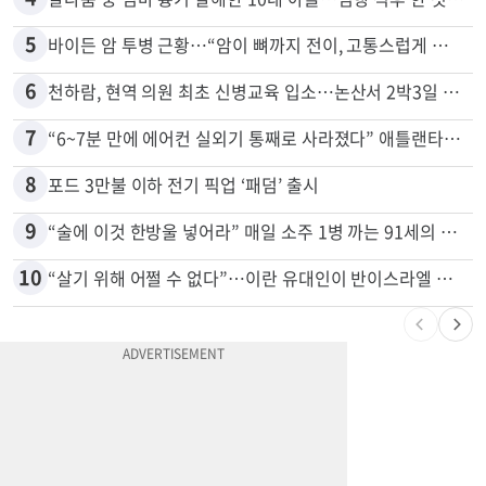
5
바이든 암 투병 근황…“암이 뼈까지 전이, 고통스럽게 투병 중”
6
천하람, 현역 의원 최초 신병교육 입소…논산서 2박3일 생활
7
“6~7분 만에 에어컨 실외기 통째로 사라졌다” 애틀랜타서 실외기 도난 급증
8
포드 3만불 이하 전기 픽업 ‘패덤’ 출시
9
“술에 이것 한방울 넣어라” 매일 소주 1병 까는 91세의 철칙
10
“살기 위해 어쩔 수 없다”…이란 유대인이 반이스라엘 외치는 까닭