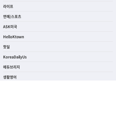
라이프
연예/스포츠
ASK미국
HelloKtown
핫딜
KoreaDailyUs
에듀브리지
생활영어
업소록
의료관광
해피빌리지
ABOUT
ADVERTISING
PRIVACY POLICY
TERMS OF SERVICE
윤리경영
고객센터