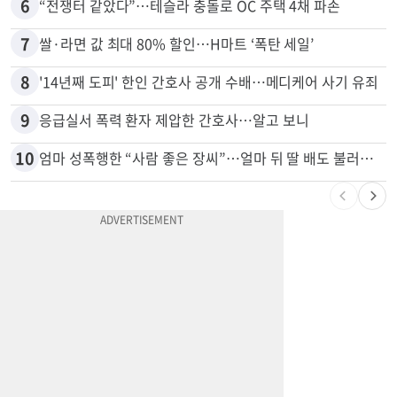
6
“전쟁터 같았다”…테슬라 충돌로 OC 주택 4채 파손
7
쌀·라면 값 최대 80% 할인…H마트 ‘폭탄 세일’
8
'14년째 도피' 한인 간호사 공개 수배…메디케어 사기 유죄
9
응급실서 폭력 환자 제압한 간호사…알고 보니
10
엄마 성폭행한 “사람 좋은 장씨”…얼마 뒤 딸 배도 불러왔다