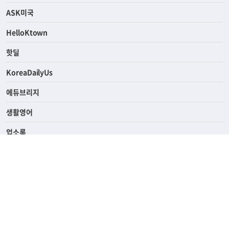
ASK미국
HelloKtown
핫딜
KoreaDailyUs
에듀브리지
생활영어
업소록
의료관광
해피빌리지
ABOUT
ADVERTISING
PRIVACY POLICY
TERMS OF SERVICE
윤리경영
고객센터
News Tips & Corrections
690 Wilshire Place Los Angeles, CA 90005
TEL. (213) 368-2500 FAX. (213) 389-6196