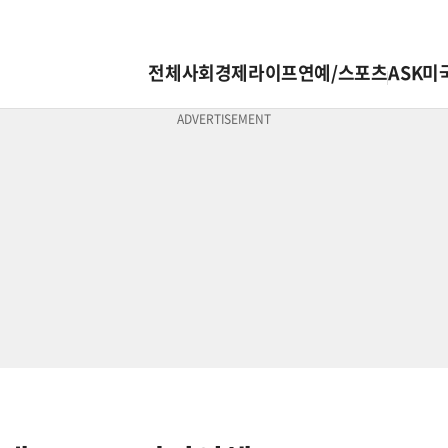
전체
사회
경제
라이프
연예/스포츠
ASK미