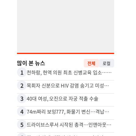
많이 본 뉴스
전체
로컬
1
11
천하람, 현역 의원 최초 신병교육 입소…논산서 2박3일 생활
2
12
목회자 신분으로 HIV 감염 숨기고 미성년자와 성관계
포드 
3
13
40대 여성, 오진으로 자궁 적출 수술
4
14
74m짜리 보잉777, 화물기 변신…격납고서 ‘보물’ 찾는 인천공항
5
15
드라이브스루서 시작된 총격…인앤아웃 참사 영상 공개