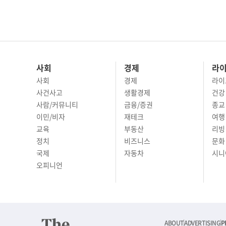
사회
경제
라
사회
경제
라이
사건사고
생활경제
건강
사람/커뮤니티
금융/증권
종교
이민/비자
재테크
여행 
교육
부동산
리빙
정치
비즈니스
문화 
국제
자동차
시니
오피니언
ABOUT
ADVERTISING
P