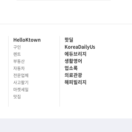
HelloKtown
핫딜
KoreaDailyUs
구인
에듀브리지
렌트
생활영어
부동산
업소록
자동차
의료관광
전문업체
해피빌리지
사고팔기
마켓세일
맛집