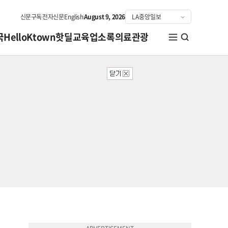
신문구독
전자신문
English
August 9, 2026
국
HelloKtown
핫딜
교육
업소록
의료관광