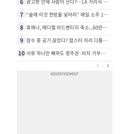
6
16
광고판 안에 사람이 산다?…LA 거리서 화제
7
17
“술에 이것 한방울 넣어라” 매일 소주 1병 까는 91세의 철칙
8
18
휴매나, 메디캘 어드밴티지 축소...60만명 플랜 상실 위기
9
19
잠수 중 공기 끊었다? 랍스터 자리 다툼이 살인미수 사건으로
10
20
서류 하나만 빠져도 영주권·비자 거부…심사관 재량권 대폭 확대