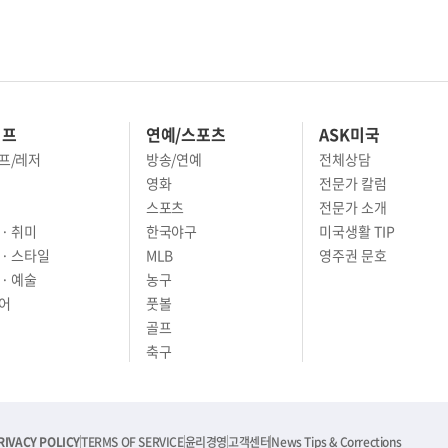
이프
연예/스포츠
ASK미국
프/레저
방송/연예
전체상담
영화
전문가 칼럼
스포츠
전문가 소개
· 취미
한국야구
미국생활 TIP
 · 스타일
MLB
영주권 문호
· 예술
농구
어
풋볼
골프
축구
RIVACY POLICY
TERMS OF SERVICE
윤리경영
고객센터
News Tips & Corrections