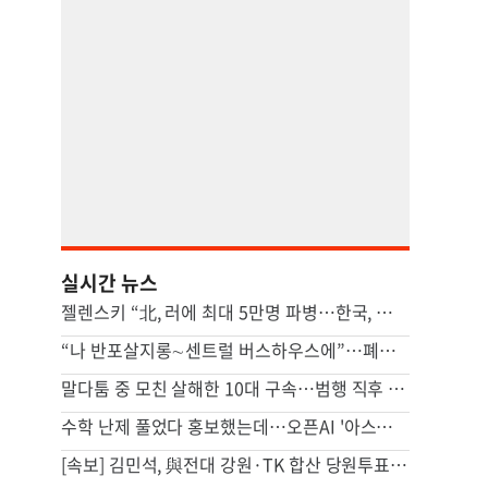
실시간 뉴스
젤렌스키 “北, 러에 최대 5만명 파병…한국, 방공망 지원해달라”
“나 반포살지롱∼센트럴 버스하우스에”…폐버스 청년주택 밈 확산
말다툼 중 모친 살해한 10대 구속…범행 직후 반려견도 죽여
수학 난제 풀었다 홍보했는데…오픈AI '아스트라' 개발 보류 발표, 왜[팩플]
[속보] 김민석, 與전대 강원·TK 합산 당원투표서 승리