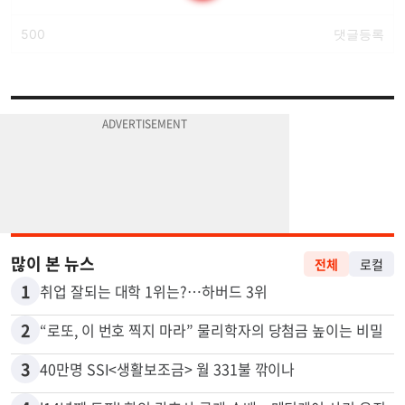
많이 본 뉴스
전체
로컬
1
취업 잘되는 대학 1위는?…하버드 3위
2
“로또, 이 번호 찍지 마라” 물리학자의 당첨금 높이는 비밀
3
40만명 SSI<생활보조금> 월 331불 깎이나