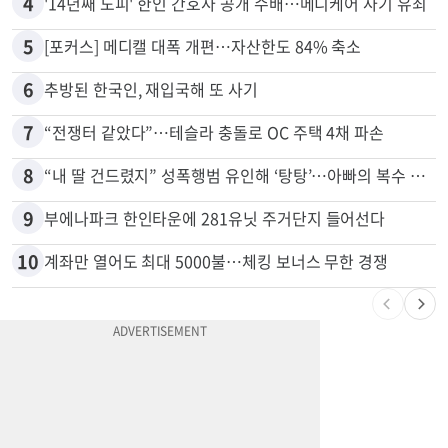
4
'14년째 도피' 한인 간호사 공개 수배…메디케어 사기 유죄
5
[포커스] 메디캘 대폭 개편…자산한도 84% 축소
6
추방된 한국인, 재입국해 또 사기
7
“전쟁터 같았다”…테슬라 충돌로 OC 주택 4채 파손
8
“내 딸 건드렸지” 성폭행범 유인해 ‘탕탕’…아빠의 복수 결말
9
부에나파크 한인타운에 281유닛 주거단지 들어선다
10
계좌만 열어도 최대 5000불…체킹 보너스 무한 경쟁