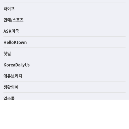
라이프
연예/스포츠
ASK미국
HelloKtown
핫딜
KoreaDailyUs
에듀브리지
생활영어
업소록
의료관광
해피빌리지