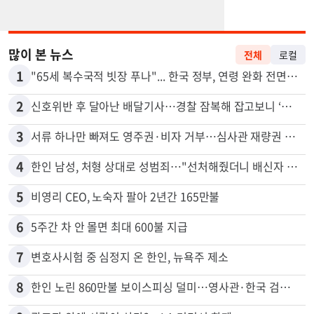
많이 본 뉴스
전체
로컬
1
"65세 복수국적 빗장 푸나"... 한국 정부, 연령 완화 전면 추진
2
신호위반 후 달아난 배달기사…경찰 잠복해 잡고보니 ‘반전’
3
서류 하나만 빠져도 영주권·비자 거부…심사관 재량권 대폭 확대
4
한인 남성, 처형 상대로 성범죄…"선처해줬더니 배신자 취급"
5
비영리 CEO, 노숙자 팔아 2년간 165만불
6
5주간 차 안 몰면 최대 600불 지급
7
변호사시험 중 심정지 온 한인, 뉴욕주 제소