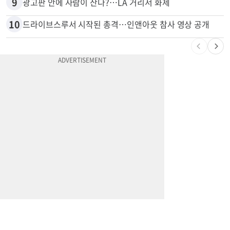
8
한인 노린 860만불 보이스피싱 덜미…영사관·한국 검찰 사칭
9
광고판 안에 사람이 산다?…LA 거리서 화제
10
드라이브스루서 시작된 총격…인앤아웃 참사 영상 공개