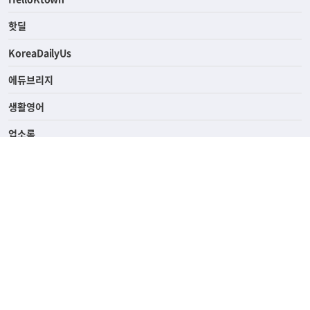
핫딜
KoreaDailyUs
에듀브리지
생활영어
업소록
의료관광
해피빌리지
ABOUT
ADVERTISING
PRIVACY POLICY
TERMS OF SERVICE
윤리경영
고객센터
News Tips & Corrections
690 Wilshire Place Los Angeles, CA 90005
TEL. (213) 368-2500 FAX. (213) 389-6196
© Joongangilbo USA. All Rights Reserved.