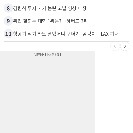
8
김원석 투자 사기 논란 고발 영상 파장
9
취업 잘되는 대학 1위는?…하버드 3위
10
항공기 식기 카트 열었더니 구더기·곰팡이…LAX 기내식 업체 논란