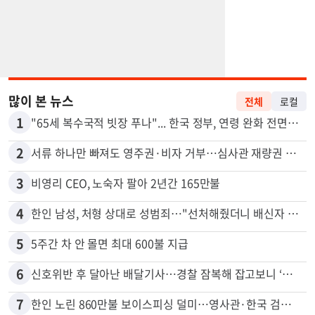
많이 본 뉴스
전체
로컬
1
"65세 복수국적 빗장 푸나"... 한국 정부, 연령 완화 전면 추진
2
서류 하나만 빠져도 영주권·비자 거부…심사관 재량권 대폭 확대
3
비영리 CEO, 노숙자 팔아 2년간 165만불
4
한인 남성, 처형 상대로 성범죄…"선처해줬더니 배신자 취급"
5
5주간 차 안 몰면 최대 600불 지급
6
신호위반 후 달아난 배달기사…경찰 잠복해 잡고보니 ‘반전’
7
한인 노린 860만불 보이스피싱 덜미…영사관·한국 검찰 사칭