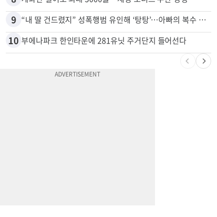
7
유학생 급감 IIT… 교수•직원 160명 감원
8
계좌만 열어도 최대 5000불…체킹 보너스 무한 경쟁
9
“내 딸 건드렸지” 성폭행범 유인해 ‘탕탕’…아빠의 복수 결말
10
부에나파크 한인타운에 281유닛 주거단지 들어선다