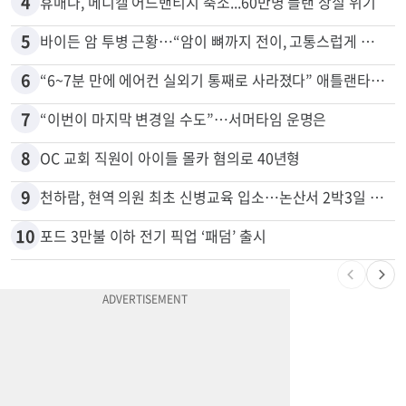
3
40대 여성, 오진으로 자궁 적출 수술
4
휴매나, 메디캘 어드밴티지 축소...60만명 플랜 상실 위기
5
바이든 암 투병 근황…“암이 뼈까지 전이, 고통스럽게 투병 중”
6
“6~7분 만에 에어컨 실외기 통째로 사라졌다” 애틀랜타서 실외기 도난 급증
7
“이번이 마지막 변경일 수도”…서머타임 운명은
8
OC 교회 직원이 아이들 몰카 혐의로 40년형
9
천하람, 현역 의원 최초 신병교육 입소…논산서 2박3일 생활
10
포드 3만불 이하 전기 픽업 ‘패덤’ 출시