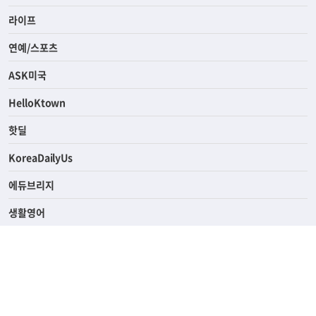
경제
라이프
연예/스포츠
ASK미국
HelloKtown
핫딜
KoreaDailyUs
에듀브리지
생활영어
업소록
의료관광