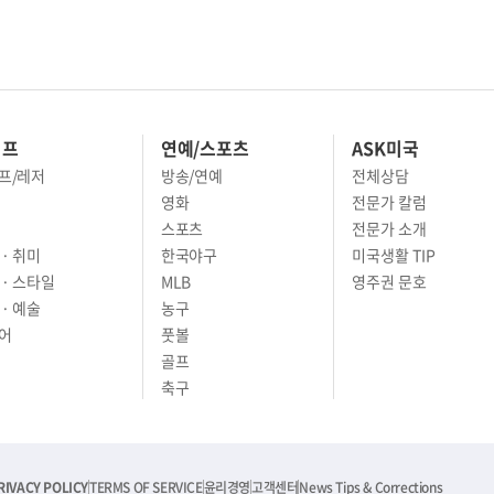
이프
연예/스포츠
ASK미국
프/레저
방송/연예
전체상담
영화
전문가 칼럼
스포츠
전문가 소개
· 취미
한국야구
미국생활 TIP
 · 스타일
MLB
영주권 문호
· 예술
농구
어
풋볼
골프
축구
RIVACY POLICY
TERMS OF SERVICE
윤리경영
고객센터
News Tips & Corrections