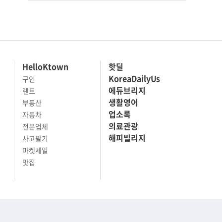
HelloKtown
핫딜
KoreaDailyUs
구인
에듀브리지
렌트
생활영어
부동산
업소록
자동차
의료관광
전문업체
해피빌리지
사고팔기
마켓세일
맛집