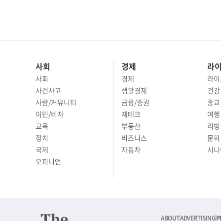
사회
경제
라
사회
경제
라이
사건사고
생활경제
건강
사람/커뮤니티
금융/증권
종교
이민/비자
재테크
여행 
교육
부동산
리빙
정치
비즈니스
문화 
국제
자동차
시니
오피니언
ABOUT
ADVERTISING
P