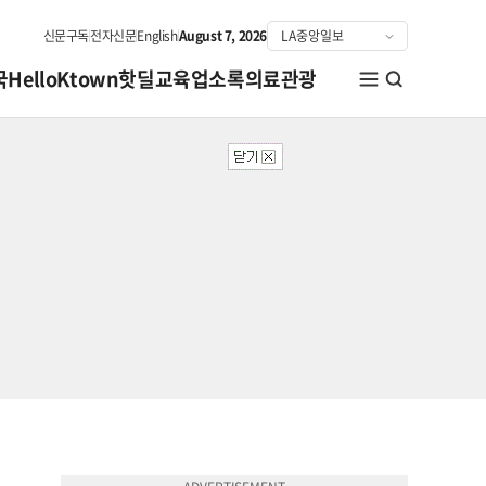
신문구독
전자신문
English
August 7, 2026
국
HelloKtown
핫딜
교육
업소록
의료관광