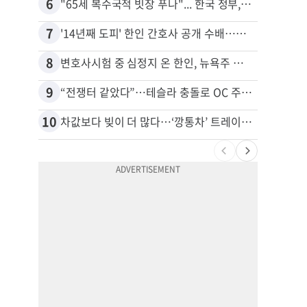
6
16
"65세 복수국적 빗장 푸나"... 한국 정부, 연령 완화 전면 추진
7
17
'14년째 도피' 한인 간호사 공개 수배…메디케어 사기 유죄
8
18
변호사시험 중 심정지 온 한인, 뉴욕주 제소
9
19
“전쟁터 같았다”…테슬라 충돌로 OC 주택 4채 파손
10
20
차값보다 빚이 더 많다…‘깡통차’ 트레이드인 급증