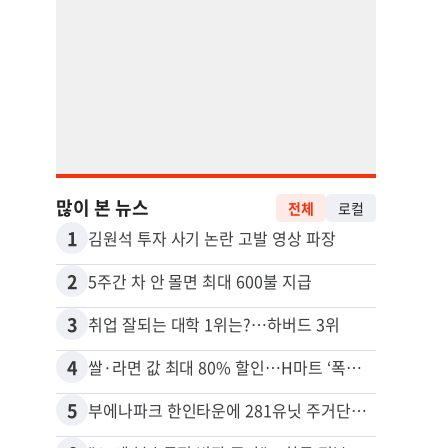
많이 본 뉴스
전체
로컬
1
11
김원석 투자 사기 논란 고발 영상 파장
2
12
5주간 차 안 몰면 최대 600불 지급
3
13
취업 잘되는 대학 1위는?…하버드 3위
4
14
쌀·라면 값 최대 80% 할인…H마트 ‘폭탄 세일’
5
15
부에나파크 한인타운에 281유닛 주거단지 들어선다