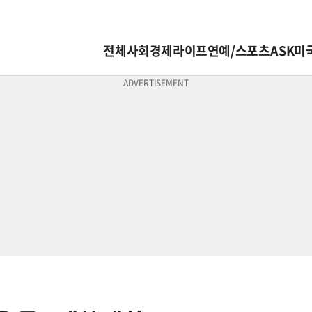
전체
사회
경제
라이프
연예/스포츠
ASK미