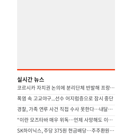
실시간 뉴스
코르시카 자치권 논의에 분리단체 반발해 프랑스 본토인 위협
폭염 속 고교야구...선수 어지럼증으로 잠시 중단
경찰, 가족 연루 사건 직접 수사 못한다…내달부터 ‘상피제’ 도입
“이란 모즈타바 매우 위독…언제 사망해도 이상하지 않아”
SK하이닉스, 주당 375원 현금배당…주주환원책 9월 내 발표