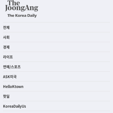
전체
사회
경제
라이프
연예/스포츠
ASK미국
HelloKtown
핫딜