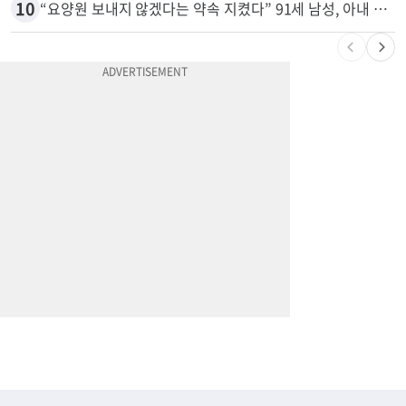
9
천하람, 현역 의원 최초 신병교육 입소…논산서 2박3일 생활
10
“요양원 보내지 않겠다는 약속 지켰다” 91세 남성, 아내 살해 혐의