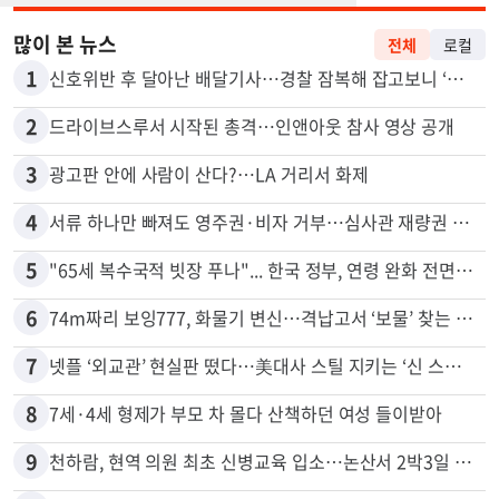
많이 본 뉴스
전체
로컬
1
신호위반 후 달아난 배달기사…경찰 잠복해 잡고보니 ‘반전’
2
드라이브스루서 시작된 총격…인앤아웃 참사 영상 공개
3
광고판 안에 사람이 산다?…LA 거리서 화제
4
서류 하나만 빠져도 영주권·비자 거부…심사관 재량권 대폭 확대
5
"65세 복수국적 빗장 푸나"... 한국 정부, 연령 완화 전면 추진
6
74m짜리 보잉777, 화물기 변신…격납고서 ‘보물’ 찾는 인천공항
7
넷플 ‘외교관’ 현실판 떴다…美대사 스틸 지키는 ‘신 스틸러’
8
7세·4세 형제가 부모 차 몰다 산책하던 여성 들이받아