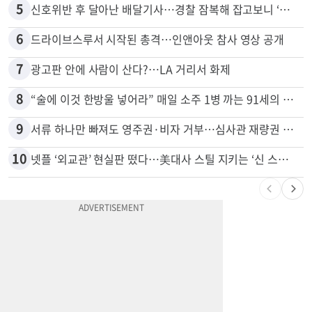
4
40대 여성, 오진으로 자궁 적출 수술
5
신호위반 후 달아난 배달기사…경찰 잠복해 잡고보니 ‘반전’
6
드라이브스루서 시작된 총격…인앤아웃 참사 영상 공개
7
광고판 안에 사람이 산다?…LA 거리서 화제
8
“술에 이것 한방울 넣어라” 매일 소주 1병 까는 91세의 철칙
9
서류 하나만 빠져도 영주권·비자 거부…심사관 재량권 대폭 확대
10
넷플 ‘외교관’ 현실판 떴다…美대사 스틸 지키는 ‘신 스틸러’