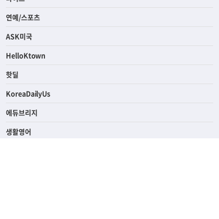
경제
라이프
연예/스포츠
ASK미국
HelloKtown
핫딜
KoreaDailyUs
에듀브리지
생활영어
업소록
의료관광
해피빌리지