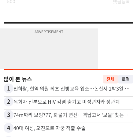
많이 본 뉴스
전체
로컬
1
천하람, 현역 의원 최초 신병교육 입소…논산서 2박3일 생활
2
목회자 신분으로 HIV 감염 숨기고 미성년자와 성관계
3
74m짜리 보잉777, 화물기 변신…격납고서 ‘보물’ 찾는 인천공항