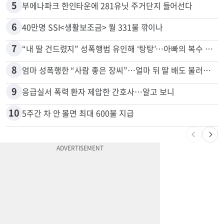
5
부에나파크 한인타운에 281유닛 주거단지 들어선다
6
40만명 SSI<생활보조금> 월 331불 깎이나
7
“내 딸 건드렸지” 성폭행범 유인해 ‘탕탕’…아빠의 복수 결말
8
엄마 성폭행한 “사람 좋은 장씨”…얼마 뒤 딸 배도 불러왔다
9
응급실서 폭력 환자 제압한 간호사…알고 보니
10
5주간 차 안 몰면 최대 600불 지급