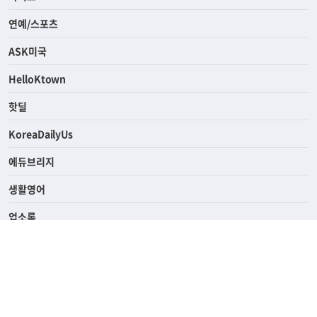
연예/스포츠
ASK미국
HelloKtown
핫딜
KoreaDailyUs
에듀브리지
생활영어
업소록
의료관광
해피빌리지
ABOUT
ADVERTISING
PRIVACY POLICY
TERMS OF SERVICE
윤리경영
고객센터
News Tips & Corrections