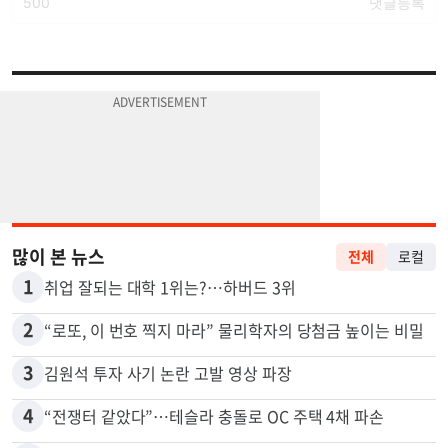
많이 본 뉴스
전체
로컬
1
취업 잘되는 대학 1위는?…하버드 3위
2
“로또, 이 번호 찍지 마라” 물리학자의 당첨금 높이는 비밀
3
김원석 투자 사기 논란 고발 영상 파장
4
“전쟁터 같았다”…테슬라 충돌로 OC 주택 4채 파손