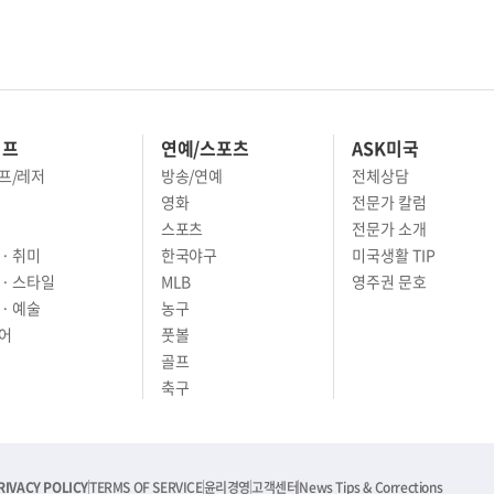
이프
연예/스포츠
ASK미국
프/레저
방송/연예
전체상담
영화
전문가 칼럼
스포츠
전문가 소개
· 취미
한국야구
미국생활 TIP
 · 스타일
MLB
영주권 문호
· 예술
농구
어
풋볼
골프
축구
RIVACY POLICY
TERMS OF SERVICE
윤리경영
고객센터
News Tips & Corrections