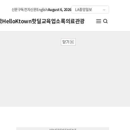
신문구독
전자신문
English
August 6, 2026
국
HelloKtown
핫딜
교육
업소록
의료관광