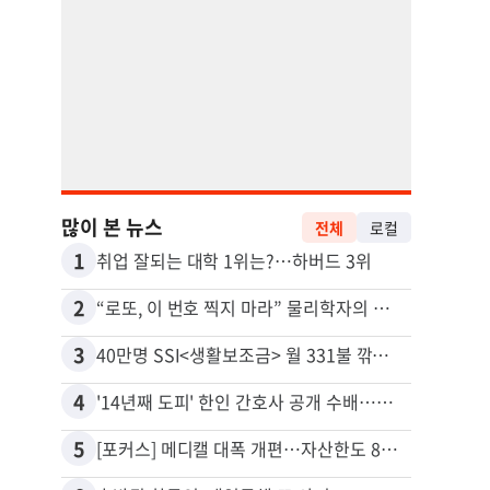
많이 본 뉴스
전체
로컬
1
11
취업 잘되는 대학 1위는?…하버드 3위
2
12
“로또, 이 번호 찍지 마라” 물리학자의 당첨금 높이는 비밀
3
13
40만명 SSI<생활보조금> 월 331불 깎이나
4
14
'14년째 도피' 한인 간호사 공개 수배…메디케어 사기 유죄
5
15
[포커스] 메디캘 대폭 개편…자산한도 84% 축소