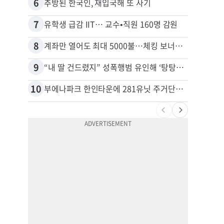
6
16
추방된 한국인, 재입국해 또 사기
7
17
유학생 급감 IIT… 교수•직원 160명 감원
8
18
계좌만 열어도 최대 5000불…체킹 보너스 무한 경쟁
9
19
“내 딸 건드렸지” 성폭행범 유인해 ‘탕탕’…아빠의 복수 결말
10
20
부에나파크 한인타운에 281유닛 주거단지 들어선다