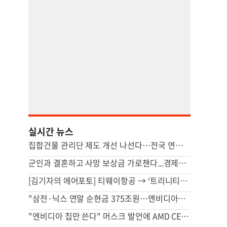
실시간 뉴스
집합건물 관리단 제도 개선 나선다…전국 연합회 창립 추진
군인과 결혼하고 사망 보상금 가로챈다...경제난·병력난 러시아의 ‘검은 과부’
[김기자의 에어포토] 티웨이항공 → ‘트리니티항공’ …장거리 서비스 강화
"삼전·닉스 연말 순현금 375조원…엔비디아의 2배"
"엔비디아 칩만 쓴다" 머스크 발언에 AMD CEO 의연한 반응