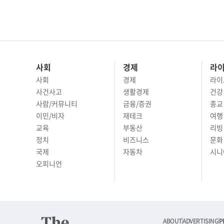
사회
경제
라
사회
경제
라이
사건사고
생활경제
건강
사람/커뮤니티
금융/증권
종교
이민/비자
재테크
여행 
교육
부동산
리빙
정치
비즈니스
문화 
국제
자동차
시니
오피니언
ABOUT
ADVERTISING
P