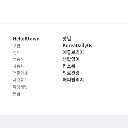
HelloKtown
핫딜
KoreaDailyUs
구인
에듀브리지
렌트
생활영어
부동산
업소록
자동차
의료관광
전문업체
해피빌리지
사고팔기
마켓세일
맛집