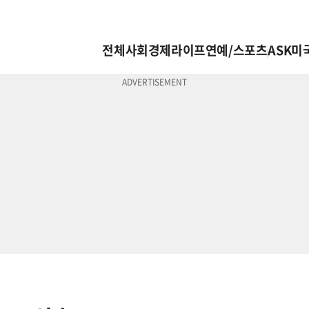
전체
사회
경제
라이프
연예/스포츠
ASK미