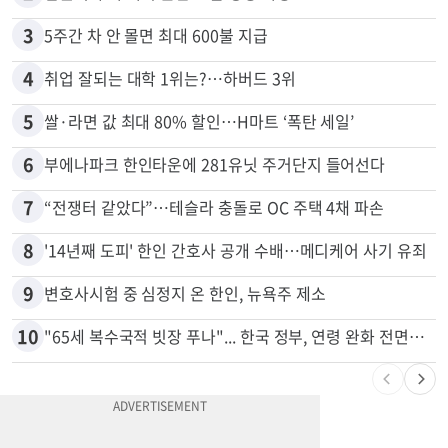
3
5주간 차 안 몰면 최대 600불 지급
4
취업 잘되는 대학 1위는?…하버드 3위
5
쌀·라면 값 최대 80% 할인…H마트 ‘폭탄 세일’
6
부에나파크 한인타운에 281유닛 주거단지 들어선다
7
“전쟁터 같았다”…테슬라 충돌로 OC 주택 4채 파손
8
'14년째 도피' 한인 간호사 공개 수배…메디케어 사기 유죄
9
변호사시험 중 심정지 온 한인, 뉴욕주 제소
10
"65세 복수국적 빗장 푸나"... 한국 정부, 연령 완화 전면 추진