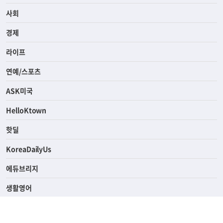
사회
경제
라이프
연예/스포츠
ASK미국
HelloKtown
핫딜
KoreaDailyUs
에듀브리지
생활영어
업소록