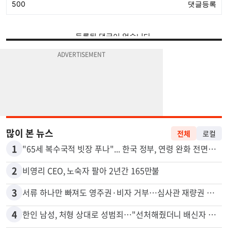
많이 본 뉴스
전체
로컬
1
"65세 복수국적 빗장 푸나"... 한국 정부, 연령 완화 전면 추진
2
비영리 CEO, 노숙자 팔아 2년간 165만불
3
서류 하나만 빠져도 영주권·비자 거부…심사관 재량권 대폭 확대