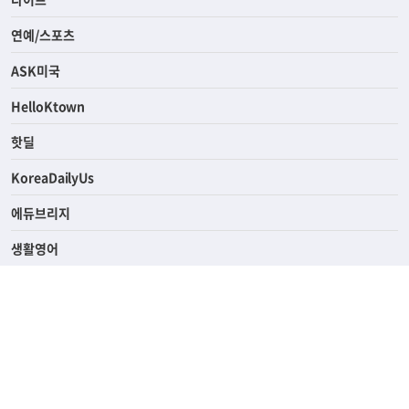
경제
라이프
연예/스포츠
ASK미국
HelloKtown
핫딜
KoreaDailyUs
에듀브리지
생활영어
업소록
의료관광
해피빌리지