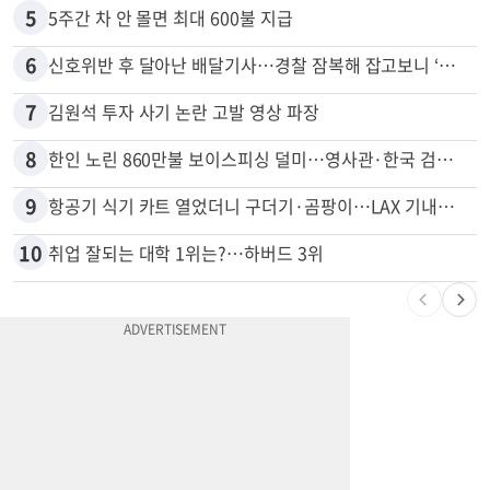
4
한인 남성, 처형 상대로 성범죄…"선처해줬더니 배신자 취급"
5
5주간 차 안 몰면 최대 600불 지급
6
신호위반 후 달아난 배달기사…경찰 잠복해 잡고보니 ‘반전’
7
김원석 투자 사기 논란 고발 영상 파장
8
한인 노린 860만불 보이스피싱 덜미…영사관·한국 검찰 사칭
9
항공기 식기 카트 열었더니 구더기·곰팡이…LAX 기내식 업체 논란
10
취업 잘되는 대학 1위는?…하버드 3위