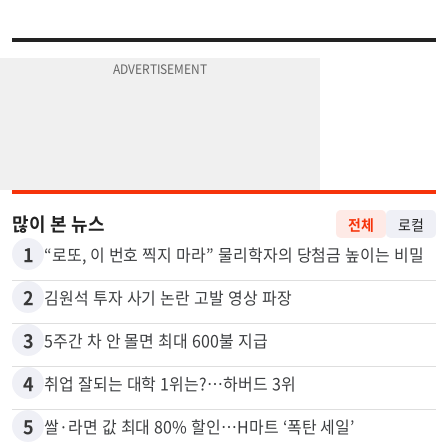
많이 본 뉴스
전체
로컬
1
“로또, 이 번호 찍지 마라” 물리학자의 당첨금 높이는 비밀
2
김원석 투자 사기 논란 고발 영상 파장
3
5주간 차 안 몰면 최대 600불 지급
4
취업 잘되는 대학 1위는?…하버드 3위
5
쌀·라면 값 최대 80% 할인…H마트 ‘폭탄 세일’