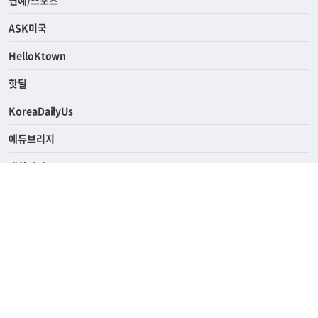
연예/스포츠
ASK미국
HelloKtown
핫딜
KoreaDailyUs
에듀브리지
생활영어
업소록
의료관광
해피빌리지
ABOUT
ADVERTISING
PRIVACY POLICY
TERMS OF SERVICE
윤리경영
고객센터
News Tips & Corrections
690 Wilshire Place Los Angeles, CA 90005