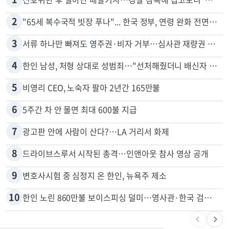
많이 본 뉴스
전체
로컬
1
신호위반 후 달아난 배달기사…경찰 잠복해 잡고보니 ‘반전’
2
"65세 복수국적 빗장 푸나"... 한국 정부, 연령 완화 전면 추진
3
서류 하나만 빠져도 영주권·비자 거부…심사관 재량권 대폭 확대
4
한인 남성, 처형 상대로 성범죄…"선처해줬더니 배신자 취급"
5
비영리 CEO, 노숙자 팔아 2년간 165만불
6
5주간 차 안 몰면 최대 600불 지급
7
광고판 안에 사람이 산다?…LA 거리서 화제
8
드라이브스루서 시작된 총격…인앤아웃 참사 영상 공개
9
변호사시험 중 심정지 온 한인, 뉴욕주 제소
10
한인 노린 860만불 보이스피싱 덜미…영사관·한국 검찰 사칭