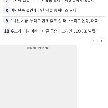
6
휴가 중이던 미군들, 파주 전복 버스 승객 21명 구조
7
목회자 신분으로 HIV 감염 숨기고 미성년자와 성관계
8
이민단속 불안에 LA학생들 통학버스 탄다
9
1시간 시급, 부리토 한개 값도 안 돼…부리토 논쟁, 대학생들 하소연
10
우크라, 러시아판 아마존 공습…고려인 CEO 8조 날렸다