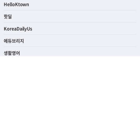
ASK미국
HelloKtown
핫딜
KoreaDailyUs
에듀브리지
생활영어
업소록
의료관광
해피빌리지
ABOUT
ADVERTISING
PRIVACY POLICY
TERMS OF SERVICE
윤리경영
고객센터
News Tips & Corrections
690 Wilshire Place Los Angeles, CA 90005
TEL. (213) 368-2500 FAX. (213) 389-6196