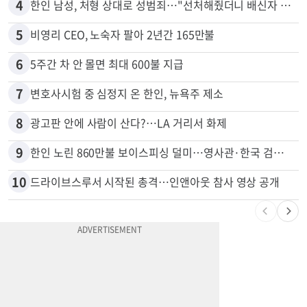
3
서류 하나만 빠져도 영주권·비자 거부…심사관 재량권 대폭 확대
4
한인 남성, 처형 상대로 성범죄…"선처해줬더니 배신자 취급"
5
비영리 CEO, 노숙자 팔아 2년간 165만불
6
5주간 차 안 몰면 최대 600불 지급
7
변호사시험 중 심정지 온 한인, 뉴욕주 제소
8
광고판 안에 사람이 산다?…LA 거리서 화제
9
한인 노린 860만불 보이스피싱 덜미…영사관·한국 검찰 사칭
10
드라이브스루서 시작된 총격…인앤아웃 참사 영상 공개