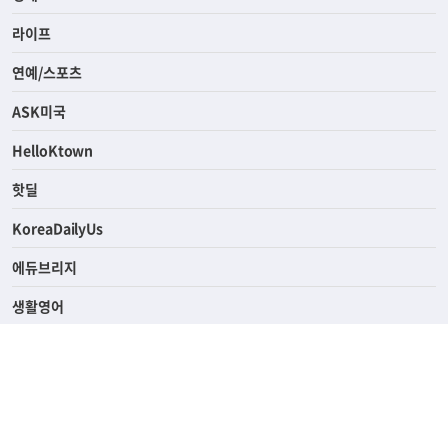
사회
경제
라이프
연예/스포츠
ASK미국
HelloKtown
핫딜
KoreaDailyUs
에듀브리지
생활영어
업소록
의료관광