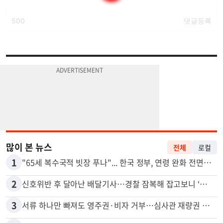
많이 본 뉴스
전체
로컬
1
"65세 복수국적 빗장 푸나"... 한국 정부, 연령 완화 전면 추진
2
신호위반 후 달아난 배달기사…경찰 잠복해 잡고보니 ‘반전’