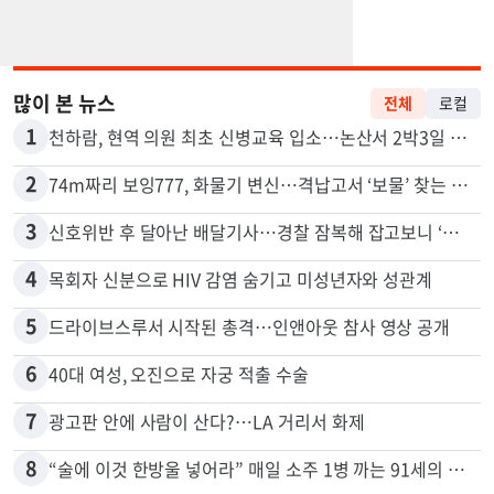
많이 본 뉴스
전체
로컬
1
천하람, 현역 의원 최초 신병교육 입소…논산서 2박3일 생활
2
74m짜리 보잉777, 화물기 변신…격납고서 ‘보물’ 찾는 인천공항
3
신호위반 후 달아난 배달기사…경찰 잠복해 잡고보니 ‘반전’
4
목회자 신분으로 HIV 감염 숨기고 미성년자와 성관계
5
드라이브스루서 시작된 총격…인앤아웃 참사 영상 공개
6
40대 여성, 오진으로 자궁 적출 수술
7
광고판 안에 사람이 산다?…LA 거리서 화제
8
“술에 이것 한방울 넣어라” 매일 소주 1병 까는 91세의 철칙