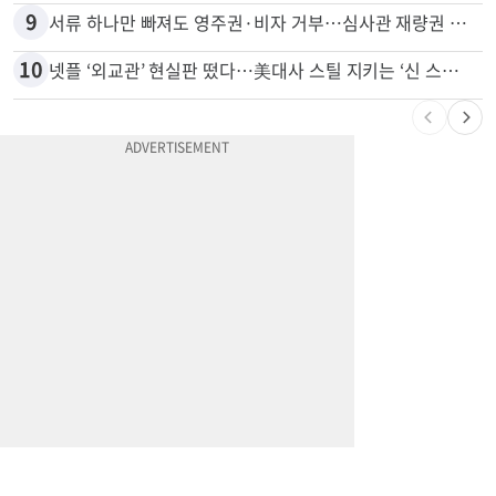
9
서류 하나만 빠져도 영주권·비자 거부…심사관 재량권 대폭 확대
10
넷플 ‘외교관’ 현실판 떴다…美대사 스틸 지키는 ‘신 스틸러’