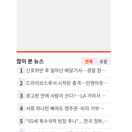
많이 본 뉴스
전체
로컬
1
11
신호위반 후 달아난 배달기사…경찰 잠복해 잡고보니 ‘반전’
2
12
드라이브스루서 시작된 총격…인앤아웃 참사 영상 공개
5주간
3
13
광고판 안에 사람이 산다?…LA 거리서 화제
4
14
서류 하나만 빠져도 영주권·비자 거부…심사관 재량권 대폭 확대
포드 
5
15
"65세 복수국적 빗장 푸나"... 한국 정부, 연령 완화 전면 추진