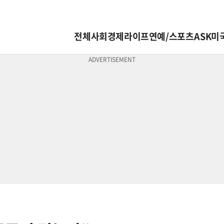
전체
사회
경제
라이프
연예/스포츠
ASK미