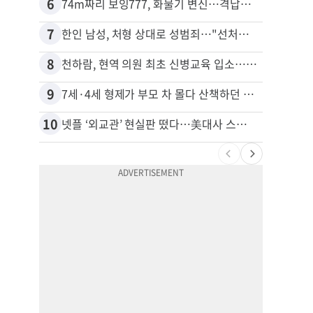
6
16
74m짜리 보잉777, 화물기 변신…격납고서 ‘보물’ 찾는 인천공항
40대
7
17
한인 남성, 처형 상대로 성범죄…"선처해줬더니 배신자 취급"
8
18
천하람, 현역 의원 최초 신병교육 입소…논산서 2박3일 생활
비영리
9
19
7세·4세 형제가 부모 차 몰다 산책하던 여성 들이받아
10
20
넷플 ‘외교관’ 현실판 떴다…美대사 스틸 지키는 ‘신 스틸러’