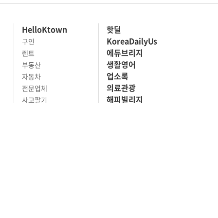
HelloKtown
핫딜
KoreaDailyUs
구인
에듀브리지
렌트
생활영어
부동산
업소록
자동차
의료관광
전문업체
해피빌리지
사고팔기
마켓세일
맛집