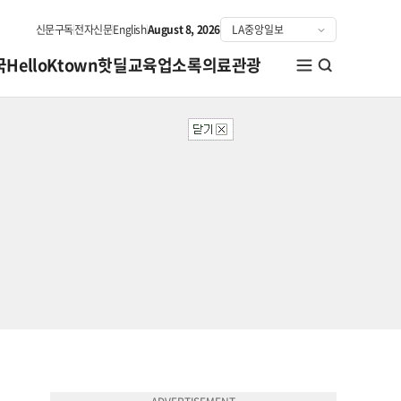
신문구독
전자신문
English
August 8, 2026
국
HelloKtown
핫딜
교육
업소록
의료관광