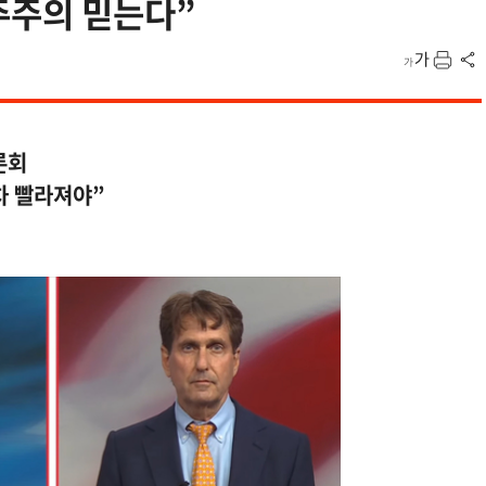
주주의 믿는다”
론회
차 빨라져야”