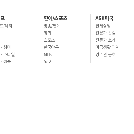
이프
연예/스포츠
ASK미국
프/레저
방송/연예
전체상담
영화
전문가 칼럼
스포츠
전문가 소개
· 취미
한국야구
미국생활 TIP
 · 스타일
MLB
영주권 문호
· 예술
농구
어
풋볼
골프
축구
RIVACY POLICY
TERMS OF SERVICE
윤리경영
고객센터
News Tips & Corrections
os Angeles, CA 90005
TEL. (213) 368-2500 FAX. (213) 389-6196