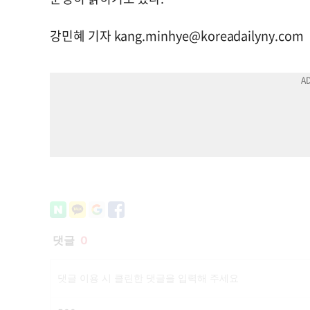
강민혜 기자
kang.minhye@koreadailyny.com