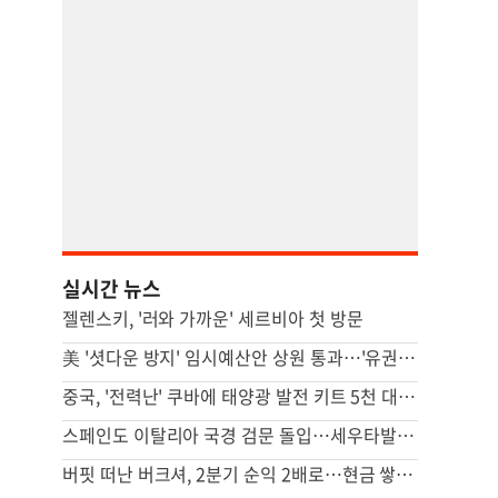
실시간 뉴스
젤렌스키, '러와 가까운' 세르비아 첫 방문
美 '셧다운 방지' 임시예산안 상원 통과…'유권자 ID법'은 좌절
중국, '전력난' 쿠바에 태양광 발전 키트 5천 대 기증
스페인도 이탈리아 국경 검문 돌입…세우타발 갈등 고조
버핏 떠난 버크셔, 2분기 순익 2배로…현금 쌓기서 투자로 전환