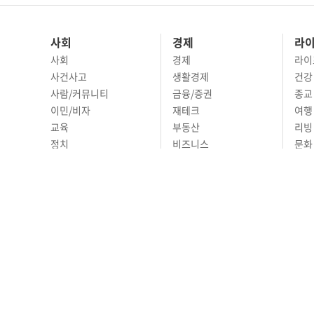
사회
경제
라
사회
경제
라이
사건사고
생활경제
건강
사람/커뮤니티
금융/증권
종교
이민/비자
재테크
여행 
교육
부동산
리빙
정치
비즈니스
문화 
국제
자동차
시니
오피니언
ABOUT
ADVERTISING
P
690 Wilshire Place L